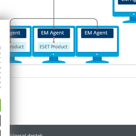
d
h
y
y
e
o
s
e
e
tal
Bölgesel destek