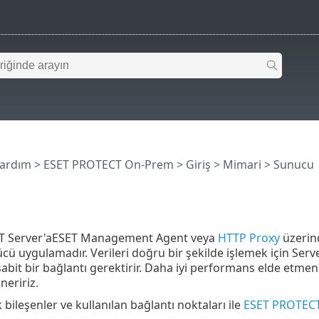
Yardım
>
ESET PROTECT On-Prem
>
Giriş
>
Mimari
> Sunucu
T Server'aESET Management Agent veya
HTTP Proxy
üzerind
cü uygulamadır. Verileri doğru bir şekilde işlemek için Serve
bit bir bağlantı gerektirir. Daha iyi performans elde etmeniz
neririz.
k bileşenler ve kullanılan bağlantı noktaları ile
ESET PROTECT