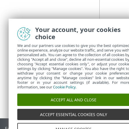
Your account, your cookies
choice
We and our partners use cookies to give you the best optimize
online experience, analyze our website traffic, and serve you wit
personalized ads. You can agree to the collection of all cookies b
clicking "Accept all and close", decline all non-essential cookies b
choosing "Accept essential cookies only", or adjust your cooki
settings by clicking "Manage cookies". You also have the right t
withdraw your consent or change your cookie preference
anytime by clicking the "Manage cookies" link in our websit
footer or in your account settings (if available). For mor
information, see our
Cookie Policy
.
ACCEPT ALL AND CLOSE
ACCEPT ESSENTIAL COOKIES ONLY
End of Life
ESET Bilgi Bankası
ESET Forumu
ESET Status Por