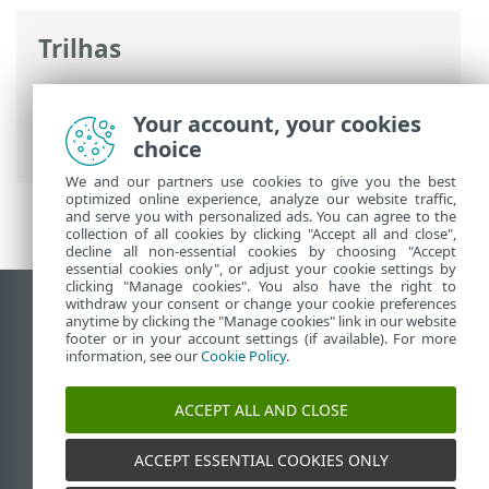
Trilhas
Ajuda on-line ESET
>
ESET PROTECT On-
Prem
>
Instalar
> Instalação tudo-em-um
Your account, your cookies
no Windows (recomendado)
choice
We and our partners use cookies to give you the best
optimized online experience, analyze our website traffic,
and serve you with personalized ads. You can agree to the
collection of all cookies by clicking "Accept all and close",
decline all non-essential cookies by choosing "Accept
essential cookies only", or adjust your cookie settings by
clicking "Manage cookies". You also have the right to
withdraw your consent or change your cookie preferences
Ver site para desktop
anytime by clicking the "Manage cookies" link in our website
footer or in your account settings (if available). For more
End of Life
information, see our
Cookie Policy
.
Base de conhecimento ESET
Fórum ESET
ACCEPT ALL AND CLOSE
ESET Status Portal
Suporte regional
ACCEPT ESSENTIAL COOKIES ONLY