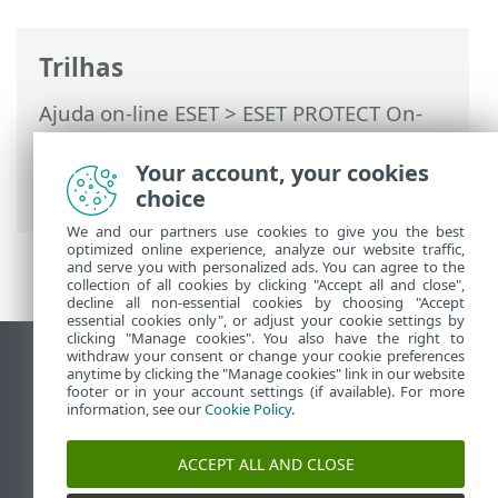
Trilhas
Ajuda on-line ESET
>
ESET PROTECT On-
Prem
>
Migrar e reinstalar
> Alteração do
endereço IP ou nome de host do Servidor
Your account, your cookies
ESET PROTECT depois da migração
choice
We and our partners use cookies to give you the best
optimized online experience, analyze our website traffic,
and serve you with personalized ads. You can agree to the
collection of all cookies by clicking "Accept all and close",
decline all non-essential cookies by choosing "Accept
essential cookies only", or adjust your cookie settings by
clicking "Manage cookies". You also have the right to
withdraw your consent or change your cookie preferences
Ver site para desktop
anytime by clicking the "Manage cookies" link in our website
footer or in your account settings (if available). For more
End of Life
information, see our
Cookie Policy
.
Base de conhecimento ESET
Fórum ESET
ACCEPT ALL AND CLOSE
ESET Status Portal