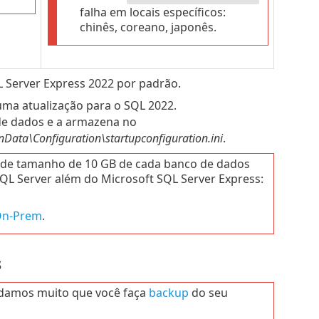
falha em locais específicos:
chinês, coreano, japonês.
L Server Express 2022 por padrão.
 uma atualização para o SQL 2022.
de dados e a armazena no
ta\Configuration\startupconfiguration.ini
.
te de tamanho de 10 GB de cada banco de dados
QL Server além do Microsoft SQL Server Express:
On-Prem
.
s
damos muito que você faça
backup
do seu