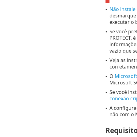
Não instale
•
desmarque o
executar o
Se você pre
•
PROTECT, é 
informações
vazio que 
Veja as ins
•
corretamen
O
Microsoft
•
Microsoft S
Se você ins
•
conexão cr
A configura
•
não com o 
Requisit