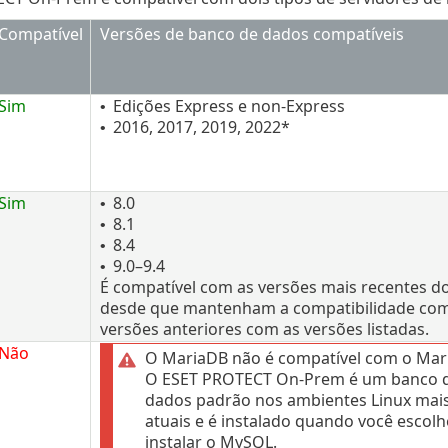
Compatível
Versões de banco de dados compatíveis
Sim
Edições Express e non-Express
•
2016, 2017, 2019, 2022*
•
Sim
8.0
•
8.1
•
8.4
•
9.0–9.4
•
É compatível com as versões mais recentes do
desde que mantenham a compatibilidade co
versões anteriores com as versões listadas.
Não
O MariaDB não é compatível com o Mar
O ESET PROTECT On-Prem é um banco 
dados padrão nos ambientes Linux mai
atuais e é instalado quando você escolh
instalar o MySQL.