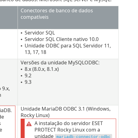
Conectores de banco de dados
compatíveis
Servidor SQL
•
Servidor SQL Cliente nativo 10.0
•
Unidade ODBC para SQL Servidor 11,
•
13, 17, 18
Versões da unidade MySQLODBC:
8.x (8.0.x, 8.1.x)
•
9.2
•
9.3
•
 9.x,
m
Unidade MariaDB ODBC 3.1 (Windows,
iaDB.
Rocky Linux)
de
s
A instalação do servidor ESET
e
PROTECT Rocky Linux com a
unidade
mariadb-connector-odbc