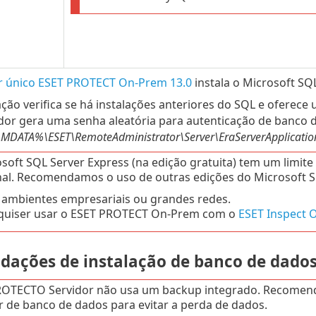
or único ESET PROTECT On-Prem 13.0
instala o Microsoft SQ
ação verifica se há instalações anteriores do SQL e oferece
ador gera uma senha aleatória para autenticação de banco 
ATA%\ESET\RemoteAdministrator\Server\EraServerApplicationDa
soft SQL Server Express (na edição gratuita) tem um limi
nal. Recomendamos o uso de outras edições do Microsoft S
ambientes empresariais ou grandes redes.
quiser usar o ESET PROTECT On-Prem com o
ESET Inspect 
ações de instalação de banco de dado
ROTECTO Servidor não usa um backup integrado. Recomen
r de banco de dados para evitar a perda de dados.