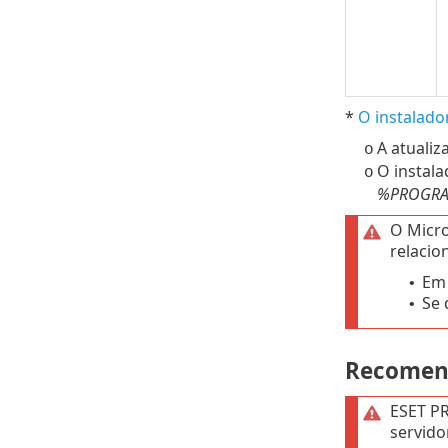
*
O instalad
A atualiz
o
O instal
o
%PROGRAMD
O Micro
relacio
Em 
•
Se 
•
Recomend
ESET P
servido