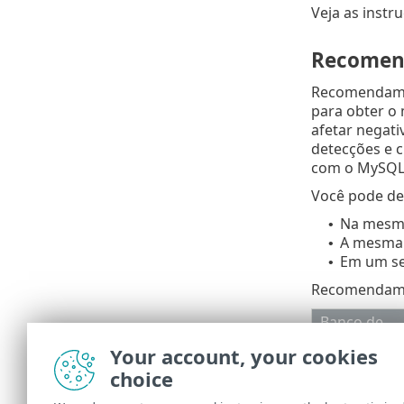
Veja as instr
Recomen
Recomendamos
para obter o
afetar negat
detecções e c
com o MySQL
Você pode dec
Na mesma
•
A mesma 
•
Em um se
•
Recomendamos
Banco de
dados
Your account, your cookies
Microsoft
choice
SQL Express