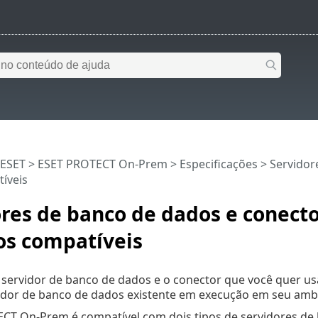
 ESET
>
ESET PROTECT On-Prem
>
Especificações
> Servidor
íveis
res de banco de dados e conect
os compatíveis
 servidor de banco de dados e o conector que você quer us
dor de banco de dados existente em execução em seu ambie
CT On-Prem é compatível com dois tipos de servidores de 