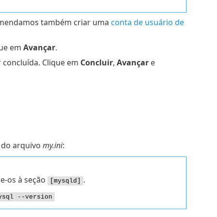
omendamos também criar uma
conta de usuário de
ique em
Avançar
.
r concluída. Clique em
Concluir
,
Avançar
e
do arquivo
my.ini
:
ne-os à seção
.
[mysqld]
ysql --version