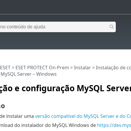
 ESET
>
ESET PROTECT On-Prem
>
Instalar
>
Instalação de 
 MySQL Server – Windows
ação e configuração MySQL Serve
ão
 de instalar uma
versão compatível do MySQL Server e do 
wnload do instalador do MySQL Windows de
https://dev.my