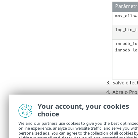
Parâmetr
max_allow
log_bin_t
innodb_lo
innodb_lo
3.
Salve e fe
4.
Abra o Pro
do process
Your account, your cookies
net stop 
choice
net start
We and our partners use cookies to give you the best optimize
5.
Insira o s
online experience, analyze our website traffic, and serve you wit
personalized ads. You can agree to the collection of all cookies b