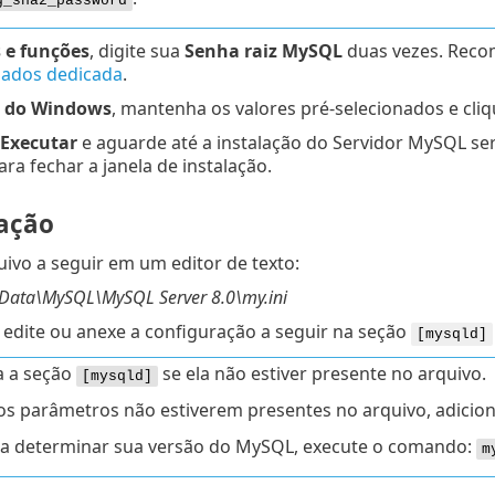
g_sha2_password
 e funções
, digite sua
Senha raiz MySQL
duas vezes. Rec
dados dedicada
.
o do Windows
, mantenha os valores pré-selecionados e cl
Executar
e aguarde até a instalação do Servidor MySQL se
ra fechar a janela de instalação.
ação
uivo a seguir em um editor de texto:
Data\MySQL\MySQL Server 8.0\my.ini
 edite ou anexe a configuração a seguir na seção
[mysqld]
a a seção
se ela não estiver presente no arquivo.
[mysqld]
os parâmetros não estiverem presentes no arquivo, adicio
a determinar sua versão do MySQL, execute o comando:
m