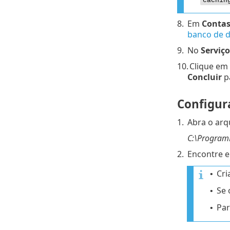
cachin
8.
Em
Contas
banco de 
9.
No
Serviç
10.
Clique em
Concluir
pa
Configur
1.
Abra o arq
C:\Program
2.
Encontre e
Cri
•
Se 
•
Par
•