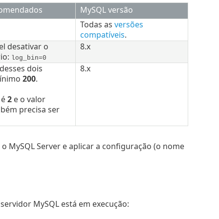
ecomendados
MySQL
versão
Todas as
versões
compatíveis
.
el desativar o
8.x
rio:
log_bin=0
 desses dois
8.x
mínimo
200
.
é
2
e o valor
mbém precisa ser
 o MySQL Server e aplicar a configuração (o nome
 servidor MySQL está em execução: