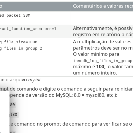
o
Comentários e valores r
ed_packet=33M
Alternativamente, é possív
rust_function_creators=1
registro em relatório biná
A multiplicação de valores
g_file_size=100M
parâmetros deve ser no 
g_files_in_group=2
O valor mínimo para
innodb_log_files_in_group
máximo é
100
;
, o valor ta
um número inteiro.
che o arquivo
my.ini
.
mpt de comando e digite o comando a seguir para reiniciar
o depende da versão do MySQL: 8.0 = mysql80, etc.):
mysql80
 mysql80
d
eguinte comando no prompt de comando para verificar se o
h
y