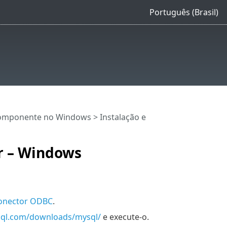
Português (Brasil)
componente no Windows
> Instalação e
r – Windows
Conector ODBC
.
sql.com/downloads/mysql/
e execute-o.