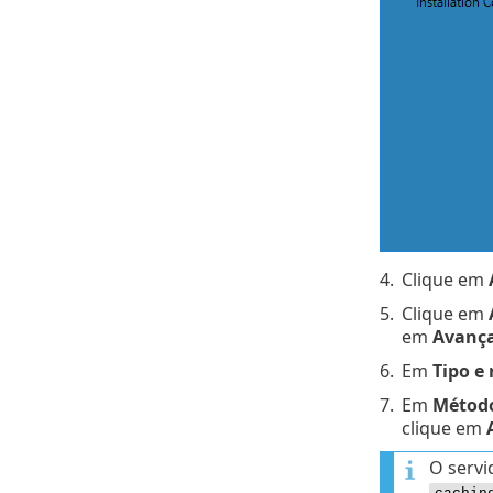
4.
Clique em
5.
Clique em
em
Avanç
6.
Em
Tipo e 
7.
Em
Método
clique em
O servi