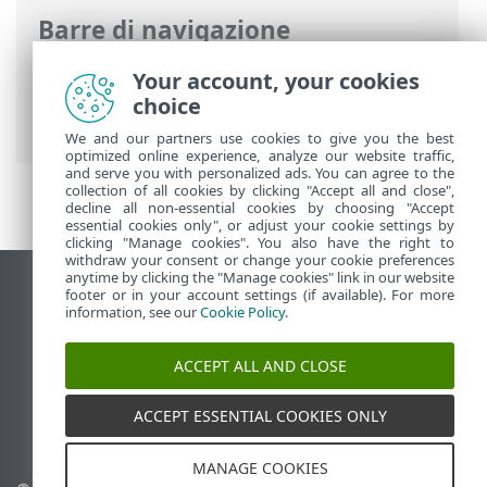
Barre di navigazione
Guida online ESET
>
ESET PROTECT On-
Your account, your cookies
Prem
>
Introduzione
>
Architettura
>
choice
Agente
We and our partners use cookies to give you the best
optimized online experience, analyze our website traffic,
and serve you with personalized ads. You can agree to the
collection of all cookies by clicking "Accept all and close",
decline all non-essential cookies by choosing "Accept
essential cookies only", or adjust your cookie settings by
clicking "Manage cookies". You also have the right to
withdraw your consent or change your cookie preferences
anytime by clicking the "Manage cookies" link in our website
Visualizza sito desktop
footer or in your account settings (if available). For more
information, see our
Cookie Policy
.
End of Life
ESET Knowledge Base
ACCEPT ALL AND CLOSE
Forum ESET
ESET Status Portal
ACCEPT ESSENTIAL COOKIES ONLY
Supporto regionale
MANAGE COOKIES