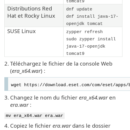
tomcat9
Distributions
Red
dnf update
Hat
et
Rocky Linux
dnf install java-17-
openjdk tomcat
SUSE Linux
zypper refresh
sudo zypper install
java-17-openjdk
tomcat9
2.
Téléchargez le fichier de la console Web
(
era_x64.war
) :
wget https://download.eset.com/com/eset/apps/
3.
Changez le nom du fichier
era_x64.war
en
era.war
:
mv era_x64.war era.war
4.
Copiez le fichier
era.war
dans le dossier