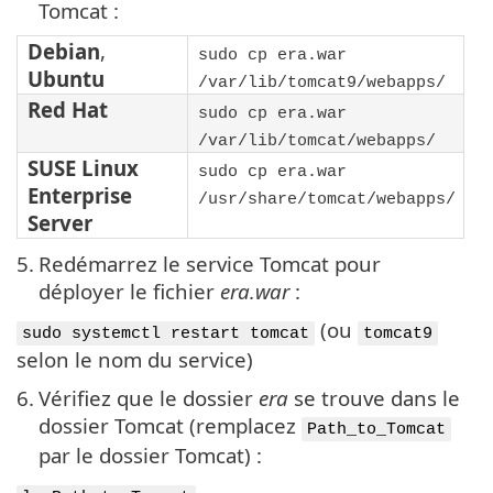
Tomcat :
Debian
,
sudo cp era.war
Ubuntu
/var/lib/tomcat9/webapps/
Red Hat
sudo cp era.war
/var/lib/tomcat/webapps/
SUSE Linux
sudo cp era.war
Enterprise
/usr/share/tomcat/webapps/
Server
5.
Redémarrez le service Tomcat pour
déployer le fichier
era.war
:
(ou
sudo systemctl restart tomcat
tomcat9
selon le nom du service)
6.
Vérifiez que le dossier
era
se trouve dans le
dossier Tomcat (remplacez
Path_to_Tomcat
par le dossier Tomcat) :