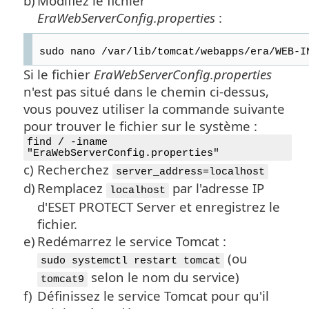
b)
Modifiez le fichier
EraWebServerConfig.properties
:
sudo nano /var/lib/tomcat/webapps/era/WEB-I
Si le fichier
EraWebServerConfig.properties
n'est pas situé dans le chemin ci-dessus,
vous pouvez utiliser la commande suivante
pour trouver le fichier sur le système :
find / -iname
"EraWebServerConfig.properties"
c)
Recherchez
server_address=localhost
d)
Remplacez
par l'adresse IP
localhost
d'ESET PROTECT Server et enregistrez le
fichier.
e)
Redémarrez le service Tomcat :
(ou
sudo systemctl restart tomcat
selon le nom du service)
tomcat9
f)
Définissez le service Tomcat pour qu'il