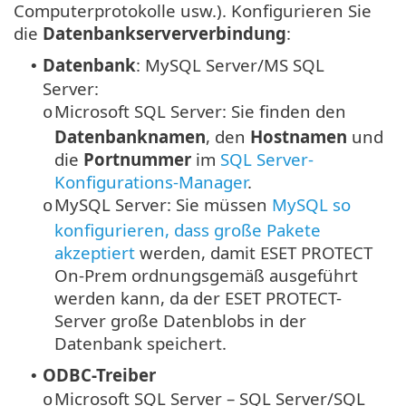
Computerprotokolle usw.). Konfigurieren Sie
die
Datenbankserververbindung
:
Datenbank
: MySQL Server/MS SQL
•
Server:
Microsoft SQL Server: Sie finden den
o
Datenbanknamen
, den
Hostnamen
und
die
Portnummer
im
SQL Server-
Konfigurations-Manager
.
MySQL Server: Sie müssen
MySQL so
o
konfigurieren, dass große Pakete
akzeptiert
werden, damit ESET PROTECT
On-Prem ordnungsgemäß ausgeführt
werden kann, da der ESET PROTECT-
Server große Datenblobs in der
Datenbank speichert.
ODBC-Treiber
•
Microsoft SQL Server – SQL Server/SQL
o