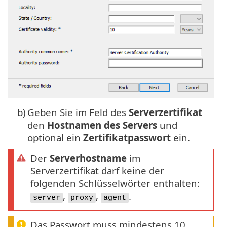
b)
Geben Sie im Feld des
Serverzertifikat
den
Hostnamen des Servers
und
optional ein
Zertifikatpasswort
ein.
Der
Serverhostname
im
Serverzertifikat darf keine der
folgenden Schlüsselwörter enthalten:
,
,
.
server
proxy
agent
Das Passwort muss mindestens 10