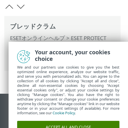
ブレッドクラム
ESETオンラインヘルプ
>
ESET PROTECT
On-Prem
>
移行と再インストール
>
サー
Your account, your cookies
バー間の移行
> 移行されたデータベース -
choice
同じ/異なるIPアドレス
We and our partners use cookies to give you the best
optimized online experience, analyze our website traffic,
and serve you with personalized ads. You can agree to the
collection of all cookies by clicking "Accept all and close",
decline all non-essential cookies by choosing "Accept
essential cookies only", or adjust your cookie settings by
clicking "Manage cookies". You also have the right to
withdraw your consent or change your cookie preferences
anytime by clicking the "Manage cookies" link in our website
デスクトップサイトの表示
footer or in your account settings (if available). For more
End of Life
information, see our
Cookie Policy
.
ESETナレッジベース
ACCEPT ALL AND CLOSE