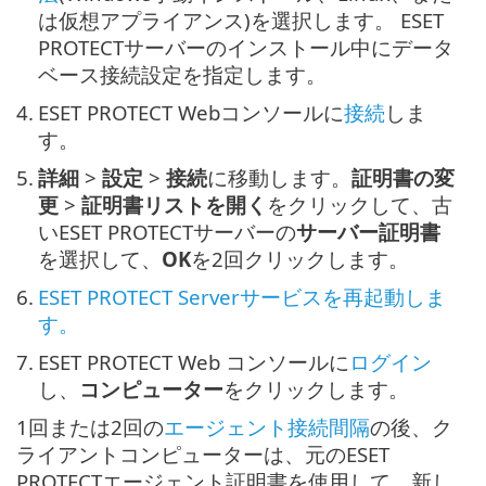
は仮想アプライアンス)を選択します。 ESET
PROTECTサーバーのインストール中にデータ
ベース接続設定を指定します。
4.
ESET PROTECT Webコンソールに
接続
しま
す。
5.
詳細
>
設定
>
接続
に移動します。
証明書の変
更
>
証明書リストを開く
をクリックして、古
いESET PROTECTサーバーの
サーバー証明書
を選択して、
OK
を2回クリックします。
6.
ESET PROTECT Serverサービスを再起動しま
す。
7.
ESET PROTECT Web コンソールに
ログイン
し、
コンピューター
をクリックします。
1回または2回の
エージェント接続間隔
の後、ク
ライアントコンピューターは、元のESET
PROTECTエージェント証明書を使用して、新し