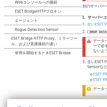
別のサーバーへ
I.
サーバーコ
1.
古いESET 
2.
(
DROP DATA
データベ
ーで必ず
ないよ
3.
古いESET 
Sensor
ESET 
o
ESET 
o
データ
4.
アンインス