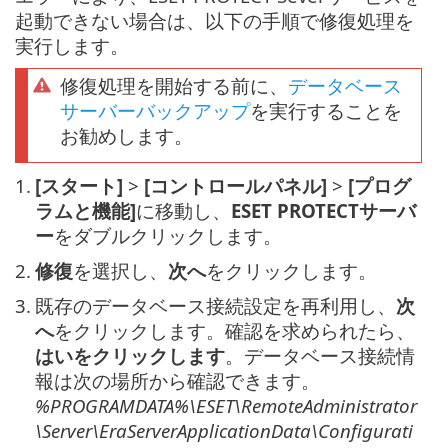
起動できない場合は、以下の手順で修復処理を
実行します。
修復処理を開始する前に、
データベース
サーバーバックアップ
を実行することを
お勧めします。
1.
[スタート]
>
[コントロールパネル]
>
[プログ
ラムと機能]
に移動し、
ESET PROTECTサーバ
ー
をダブルクリックします。
2.
修復
を選択し、
次へ
をクリックします。
3.
既存のデータベース接続設定を再利用し、
次
へ
をクリックします。確認を求められたら、
はいをクリックします
。データベース接続情
報は次の場所から確認できます。
%PROGRAMDATA%\ESET\RemoteAdministrator
\Server\EraServerApplicationData\Configurati