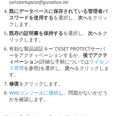
on\startupconfiguration.ini
4.
既にデータベースに保存されている管理者パ
スワードを使用する
を選択し、
次へ
をクリッ
クします。
5.
既存の証明書を保持する
を選択し、
次へ
をク
リックします。
6.
有効な製品認証キーでESET PROTECTサーバ
ーをアクティベーションするか、
後でアクテ
ィベーション
(詳細な手順については
ライセン
ス管理
を参照)を選択し、
次へ
をクリックしま
す。
7.
修復
をクリックします。
8.
Webコンソールに接続
し、問題がないかどう
かを確認します。