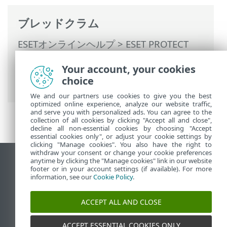
ブレッドクラム
ESETオンラインヘルプ
>
ESET PROTECT
On-Prem
>
トラブルシューティング
>
Your account, your cookies
ESET PROTECTサーバーのアップグレード/
choice
移行後の問題
We and our partners use cookies to give you the best
optimized online experience, analyze our website traffic,
and serve you with personalized ads. You can agree to the
collection of all cookies by clicking "Accept all and close",
decline all non-essential cookies by choosing "Accept
essential cookies only", or adjust your cookie settings by
clicking "Manage cookies". You also have the right to
withdraw your consent or change your cookie preferences
anytime by clicking the "Manage cookies" link in our website
デスクトップサイトの表示
footer or in your account settings (if available). For more
End of Life
information, see our
Cookie Policy
.
ESETナレッジベース
ACCEPT ALL AND CLOSE
ESETフォーラム
ESET Status Portal
ACCEPT ESSENTIAL COOKIES ONLY