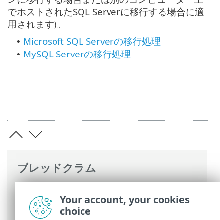
でホストされたSQL Serverに移行する場合に適
用されます)。
Microsoft SQL Serverの移行処理
•
MySQL Serverの移行処理
•
ブレッドクラム
ESETオンラインヘルプ
>
ESET PROTECT
Your account, your cookies
On-Prem
>
移行と再インストール
> ESET
choice
PROTECTデータベース移行