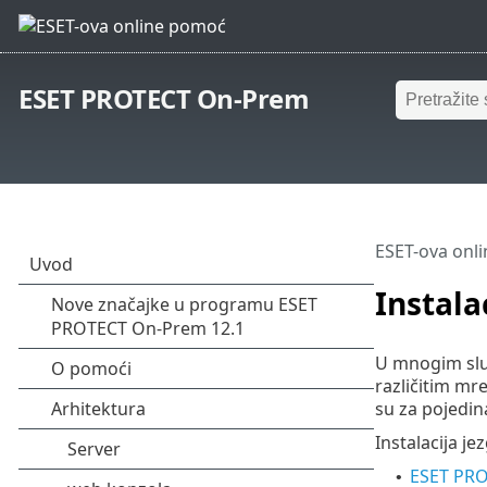
ESET PROTECT On-Prem
ESET-ova onl
Instal
U mnogim sluč
različitim mre
su za pojedi
Instalacija j
ESET PRO
•