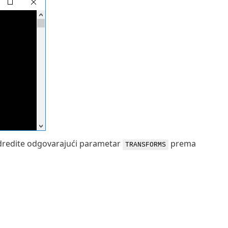
 odredite odgovarajući parametar
prema
TRANSFORMS