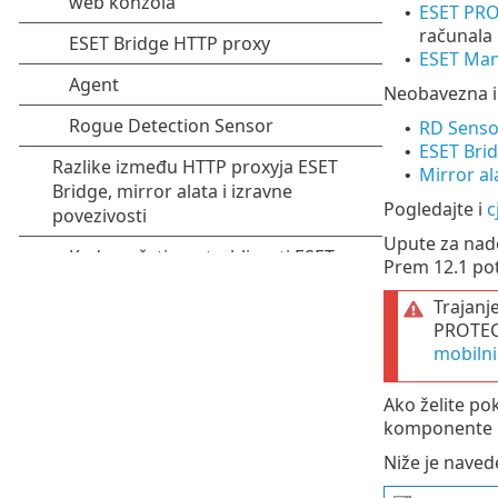
ESET PRO
•
računala 
ESET Ma
•
Neobavezna i
RD Senso
•
ESET Bri
•
Mirror al
•
Pogledajte i
c
Upute za nad
Prem 12.1 po
Trajan
PROTECT
mobiln
Ako želite po
komponente 
Niže je naved