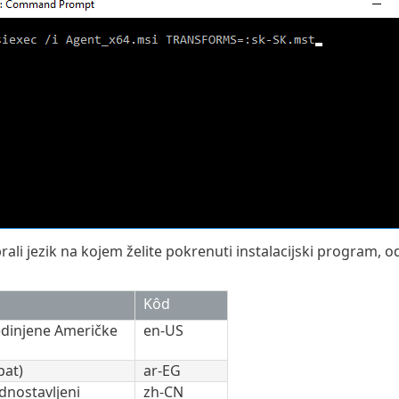
rali jezik na kojem želite pokrenuti instalacijski program,
Kôd
edinjene Američke
en-US
pat)
ar-EG
dnostavljeni
zh-CN