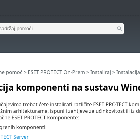
ine pomoć
>
ESET PROTECT On-Prem
>
Instaliraj
> Instalaci
acija komponenti na sustavu Wi
ajevima trebat ćete instalirati različite ESET PROTECT komp
žnim arhitekturama, ispunili zahtjeve za učinkovitost ili iz d
načne ESET PROTECT komponente:
ezgrenih komponenti:
TECT Server