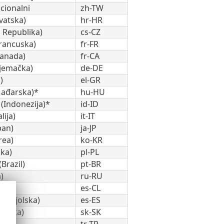
icionalni
zh-TW
vatska)
hr-HR
 Republika)
cs-CZ
Francuska)
fr-FR
Kanada)
fr-CA
jemačka)
de-DE
)
el-GR
Mađarska)*
hu-HU
 (Indonezija)*
id-ID
lija)
it-IT
pan)
ja-JP
rea)
ko-KR
ska)
pl-PL
Brazil)
pt-BR
)
ru-RU
ile)
es-CL
Španjolska)
es-ES
ovačka)
sk-SK
ka)
tr-TR