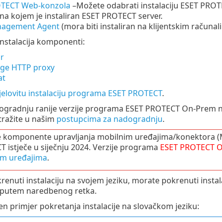
TECT Web-konzola
–
Možete odabrati instalaciju ESET PROT
na kojem je instaliran ESET PROTECT server.
nagement Agent
(mora biti instaliran na klijentskim računa
nstalacija komponenti:
r
dge HTTP proxy
at
jelovitu instalaciju programa ESET PROTECT
.
ogradnju ranije verzije programa ESET PROTECT On-Prem n
tražite u našim
postupcima za nadogradnju
.
je komponente upravljanja mobilnim uređajima/konektora
 istječe u siječnju 2024. Verzije programa
ESET PROTECT
O
im uređajima
.
krenuti instalaciju na svojem jeziku, morate pokrenuti ins
putem naredbenog retka.
en primjer pokretanja instalacije na slovačkom jeziku: