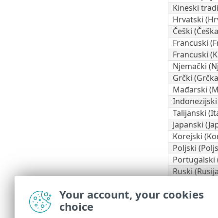
Kineski trad
Hrvatski (Hr
Češki (Češka
Francuski (
Francuski (
Njemački (N
Grčki (Grčka
Mađarski (
Indonezijski
Talijanski (Ita
Japanski (Ja
Korejski (Ko
Poljski (Polj
Portugalski (
Ruski (Rusija
Španjolski (Č
Your account, your cookies
Španjolski (
choice
Slovački (Sl
Turski (Turs