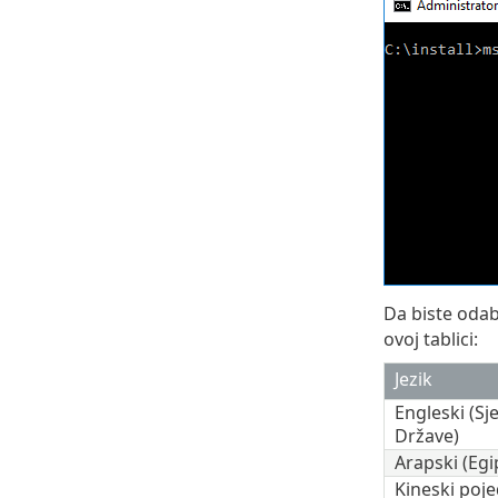
Da biste odab
ovoj tablici:
Jezik
Engleski (Sj
Države)
Arapski (Egi
Kineski poje