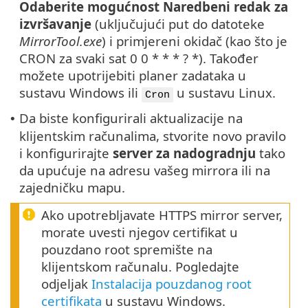
Odaberite mogućnost
Naredbeni redak za
izvršavanje
(uključujući put do datoteke
MirrorTool.exe
) i primjereni okidač (kao što je
CRON za svaki sat 0 0 * * * ? *). Također
možete upotrijebiti planer zadataka u
sustavu Windows ili
u sustavu Linux.
Cron
Da biste konfigurirali aktualizacije na
•
klijentskim računalima, stvorite novo pravilo
i konfigurirajte
server za nadogradnju
tako
da upućuje na adresu vašeg mirrora ili na
zajedničku mapu.
Ako upotrebljavate HTTPS mirror server,
morate uvesti njegov certifikat u
pouzdano root spremište na
klijentskom računalu. Pogledajte
odjeljak
Instalacija pouzdanog root
certifikata
u sustavu Windows.