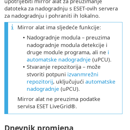
upotrijebiti mirror alat za preuzimanje
datoteka za nadogradnju s ESET-ovih servera
za nadogradnju i pohraniti ih lokalno.
Mirror alat ima sljedeće funkcije:
Nadogradnje modula – preuzima
•
nadogradnje modula detekcije i
druge module programa, ali ne
i
automatske nadogradnje
(
uPCU
).
Stvaranje repozitorija – može
•
stvoriti potpuni
izvanmrežni
repozitorij
, uključujući
automatske
nadogradnje
(uPCU).
Mirror alat ne preuzima podatke
servisa ESET LiveGrid®.
Dnevnik promjena