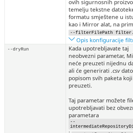
ovih sigurnosnih proizv
temelju tekstne datotek
formatu smještene u is
kao i Mirror alat, na pri
--filterFilePath filter
Opis konfiguracije filt
Kada upotrebljavate taj
--dryRun
neobvezni parametar, Mir
neće preuzeti nijednu d
ali će generirati
.csv
dato
popisom svih paketa koji
preuzeti.
Taj parametar možete fil
upotrebljavati bez obvez
parametara
--
intermediateRepositoryD