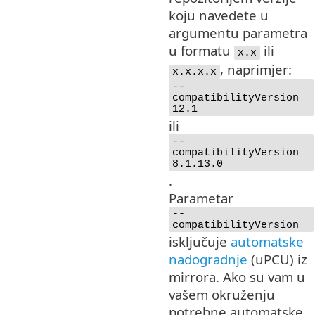
koju navedete u
argumentu parametra
u formatu
ili
x.x
, naprimjer:
x.x.x.x
--
compatibilityVersion
12.1
ili
--
compatibilityVersion
8.1.13.0
.
Parametar
--
compatibilityVersion
isključuje
automatske
nadogradnje
(
uPCU
) iz
mirrora. Ako su vam u
vašem okruženju
potrebne automatske