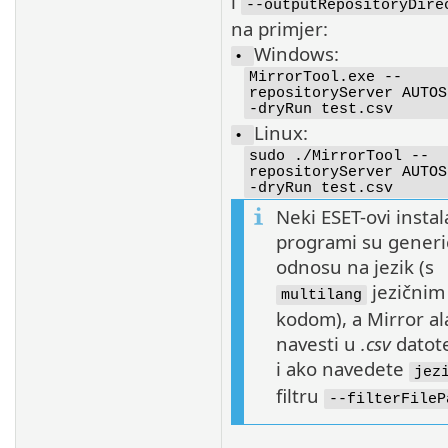
i
--outputRepositoryDire
na primjer:
Windows:
•
MirrorTool.exe --
repositoryServer AUTOS
-dryRun test.csv
Linux:
•
sudo ./MirrorTool --
repositoryServer AUTOS
-dryRun test.csv
Neki ESET-ovi instala
programi su generi
odnosu na jezik (s
jezičnim
multilang
kodom), a Mirror ala
navesti u
.csv
datote
i ako navedete
jez
filtru
--filterFileP