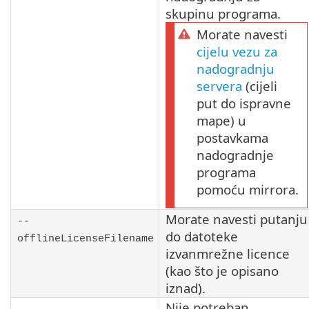
skupinu programa.
Morate navesti
cijelu vezu za
nadogradnju
servera
(cijeli
put do ispravne
mape) u
postavkama
nadogradnje
programa
pomoću mirrora.
Morate navesti putanju
--
do datoteke
offlineLicenseFilename
izvanmrežne licence
(kao što je opisano
iznad).
Nije potreban