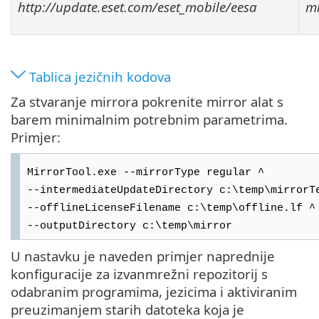
http://update.eset.com/eset_mobile/eesa
mi
Tablica jezičnih kodova
Za stvaranje mirrora pokrenite mirror alat s
barem minimalnim potrebnim parametrima.
Primjer:
MirrorTool.exe --mirrorType regular ^
--intermediateUpdateDirectory c:\temp\mirrorT
--offlineLicenseFilename c:\temp\offline.lf ^
--outputDirectory c:\temp\mirror
U nastavku je naveden primjer naprednije
konfiguracije za izvanmrežni repozitorij s
odabranim programima, jezicima i aktiviranim
preuzimanjem starih datoteka koja je