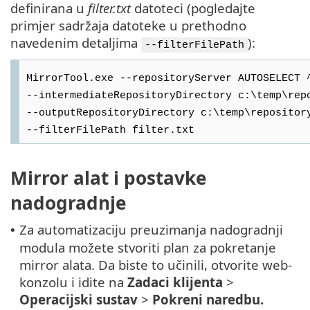
definirana u
filter.txt
datoteci (pogledajte
primjer sadržaja datoteke u prethodno
navedenim detaljima
):
--filterFilePath
MirrorTool.exe --repositoryServer AUTOSELECT 
--intermediateRepositoryDirectory c:\temp\rep
--outputRepositoryDirectory c:\temp\repositor
--filterFilePath filter.txt
Mirror alat i postavke
nadogradnje
Za automatizaciju preuzimanja nadogradnji
•
modula možete stvoriti plan za pokretanje
mirror alata. Da biste to učinili, otvorite web-
konzolu i idite na
Zadaci klijenta
>
Operacijski sustav
>
Pokreni naredbu.