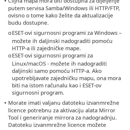
Ciljna mapa mora biti dostupna za dijeljenje
•
putem servisa Samba/Windows ili HTTP/FTP,
ovisno o tome kako želite da aktualizacije
budu dostupne.
ESET-ovi sigurnosni programi za Windows –
o
možete ih daljinski nadograditi pomoću
HTTP-a ili zajedničke mape.
ESET-ovi sigurnosni programi za
o
Linux/macOS - možete ih nadograditi
daljinski samo pomoću HTTP-a. Ako
upotrebljavate zajedničku mapu, ona mora
biti na istom računalu kao i ESET-ov
sigurnosni program.
Morate imati valjanu datoteku izvanmrežne
•
licence potrebnu za aktivaciju alata Mirror
Tool i generiranje mirrora za nadogradnju.
Datoteku izvanmrežne licence možete