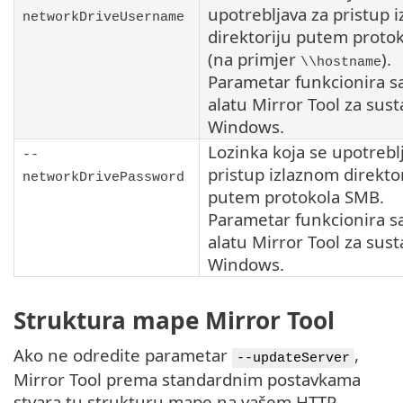
upotrebljava za pristup 
networkDriveUsername
direktoriju putem proto
(na primjer
).
\\hostname
Parametar funkcionira 
alatu
Mirror Tool
za sust
Windows.
Lozinka koja se upotrebl
--
pristup izlaznom direkto
networkDrivePassword
putem protokola
SMB
.
Parametar funkcionira 
alatu
Mirror Tool
za sust
Windows.
Struktura mape Mirror Tool
Ako ne odredite parametar
,
--updateServer
Mirror Tool prema standardnim postavkama
stvara tu strukturu mape na vašem HTTP