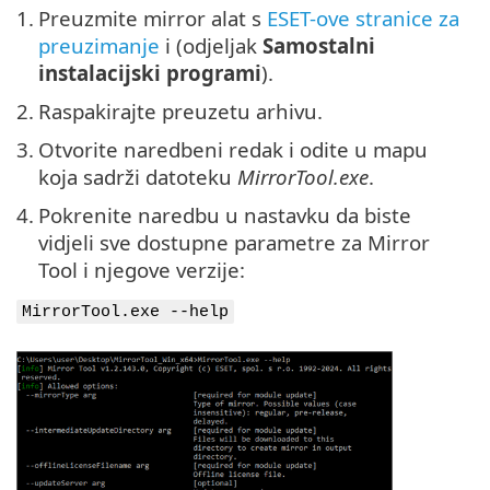
1.
Preuzmite mirror alat s
ESET-ove stranice za
preuzimanje
i (odjeljak
Samostalni
instalacijski programi
).
2.
Raspakirajte preuzetu arhivu.
3.
Otvorite naredbeni redak i odite u mapu
koja sadrži datoteku
MirrorTool.exe
.
4.
Pokrenite naredbu u nastavku da biste
vidjeli sve dostupne parametre za Mirror
Tool i njegove verzije:
MirrorTool.exe --help