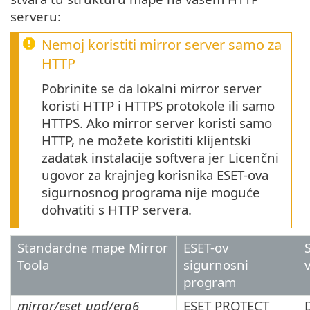
serveru:
Nemoj koristiti mirror server samo za
HTTP
Pobrinite se da lokalni mirror server
koristi HTTP i HTTPS protokole ili samo
HTTPS. Ako mirror server koristi samo
HTTP, ne možete koristiti klijentski
zadatak instalacije softvera jer Licenčni
ugovor za krajnjeg korisnika ESET-ova
sigurnosnog programa nije moguće
dohvatiti s HTTP servera.
Standardne mape Mirror
ESET-ov
Toola
sigurnosni
program
mirror/eset_upd/era6
ESET PROTECT