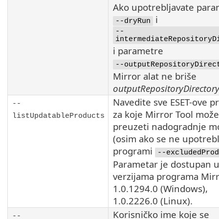
Ako upotrebljavate para
i
--dryRun
--
intermediateRepositoryD
i parametre
--outputRepositoryDirec
Mirror alat ne briše
outputRepositoryDirector
Navedite sve
ESET
-ove p
--
za koje
Mirror Tool
može
listUpdatableProducts
preuzeti nadogradnje m
(osim ako se ne upotrebl
programi
--excludedProd
Parametar je dostupan 
verzijama programa
Mirr
1.0.1294.0
(Windows),
1.0.2226.0
(Linux).
Korisničko ime koje se
--