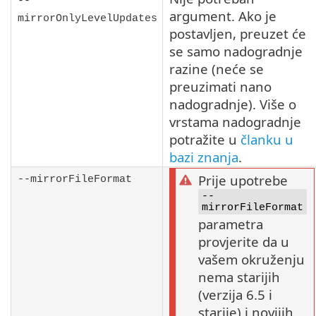
--
argument. Ako je
mirrorOnlyLevelUpdates
postavljen, preuzet će
se samo nadogradnje
razine (neće se
preuzimati nano
nadogradnje). Više o
vrstama nadogradnje
potražite u
članku u
bazi znanja
.
Prije upotrebe
--mirrorFileFormat
--
mirrorFileFormat
parametra
provjerite da u
vašem okruženju
nema starijih
(verzija 6.5 i
starije) i novijih