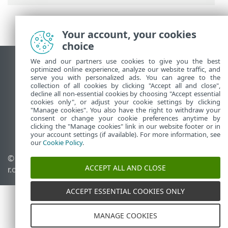
Your account, your cookies
choice
We and our partners use cookies to give you the best
Prikaži stranicu za radnu površinu
optimized online experience, analyze our website traffic, and
serve you with personalized ads. You can agree to the
End of Life
collection of all cookies by clicking "Accept all and close",
ESET-ova baza znanja
decline all non-essential cookies by choosing "Accept essential
cookies only", or adjust your cookie settings by clicking
ESET-ov forum
"Manage cookies". You also have the right to withdraw your
ESET Status Portal
consent or change your cookie preferences anytime by
clicking the "Manage cookies" link in our website footer or in
Regionalna podrška
your account settings (if available). For more information, see
our
Cookie Policy
.
© 1992 - 2026 ESET, spol. s
Upravljanje kolačićima
ACCEPT ALL AND CLOSE
r.o. – Sva prava pridržana.
Pravila o kolačićima
ACCEPT ESSENTIAL COOKIES ONLY
MANAGE COOKIES