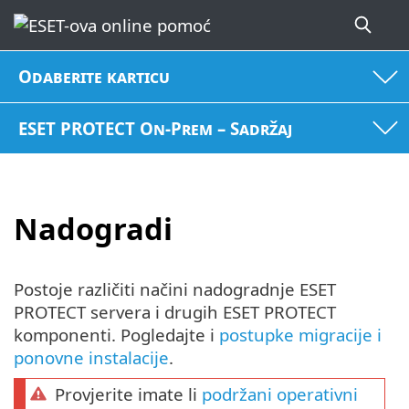
Odaberite karticu
ESET PROTECT On-Prem – Sadržaj
Nadogradi
Postoje različiti načini nadogradnje ESET
PROTECT servera i drugih ESET PROTECT
komponenti. Pogledajte i
postupke migracije i
ponovne instalacije
.
Provjerite imate li
podržani operativni