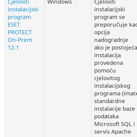
Cjeloviti
Windows
Cjeloviti
instalacijski
instalacijski
program
program se
ESET
preporučuje ka
PROTECT
opcija
On-Prem
nadogradnje
12.1
ako je postojeć
instalacija
provedena
pomoću
cjelovitog
instalacijskog
programa (imat
standardne
instalacije baze
podataka
Microsoft SQL i
servis Apache