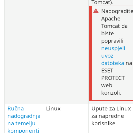
Tomcat).
Nadogradit
Apache
Tomcat da
biste
popravili
neuspjeli
uvoz
datoteka
na
ESET
PROTECT
web
konzoli.
Ručna
Linux
Upute za Linux
nadogradnja
za napredne
na temelju
korisnike.
komponenti