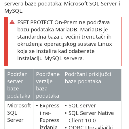
servera baze podataka: Microsoft SQL Server i
MySQL.
ESET PROTECT On-Prem ne podržava
bazu podataka MariaDB. MariaDB je
standardna baza u većini trenutačnih
okruženja operacijskog sustava Linux
koja se instalira kad odaberete
instalaciju MySQL servera.
Podržan
Podržane
Podržani priključci
server
verzije
baze podataka
baze
baza
podataka
podataka
Microsoft
Express
SQL server
•
•
SQL
i ne-
SQL Server Native
•
Server
Express
Client 10.0
izdanja
ODBC Upravljački
•