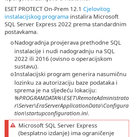
ESET PROTECT On-Prem 12.1
Cjelovitog
instalacijskog programa
instalira Microsoft
SQL Server Express 2022 prema standardnim
postavkama.
Nadogradnja provjerava prethodne SQL
o
instalacije i nudi nadogradnju na SQL
2022 ili 2016 (ovisno o operacijskom
sustavu).
Instalacijski program generira nasumičnu
o
lozinku za autorizaciju baze podataka i
sprema je na sljedeću lokaciju:
%PROGRAMDATA%\ESET\RemoteAdministrato
r\Server\EraServerApplicationData\Configura
tion\startupconfiguration.ini
.
Microsoft SQL Server Express
(besplatno izdanje) ima ograničenje