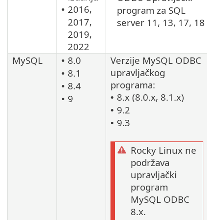
2016,
program za SQL
•
2017,
server 11, 13, 17, 18
2019,
2022
MySQL
8.0
Verzije MySQL ODBC
•
upravljačkog
8.1
•
programa:
8.4
•
8.x (8.0.x, 8.1.x)
9
•
•
9.2
•
9.3
•
Rocky Linux ne
podržava
upravljački
program
MySQL ODBC
8.x.