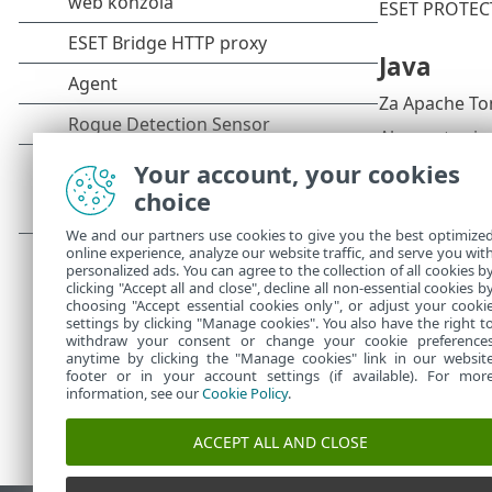
ESET PROTECT
Java
Za Apache Tom
Ako sustav ima
podržanu verz
Your account, your cookies
choice
Od sije
upotreb
We and our partners use cookies to give you the best optimize
biste p
online experience, analyze our website traffic, and serve you wit
personalized ads. You can agree to the collection of all cookies b
clicking "Accept all and close", decline all non-essential cookies b
choosing "Accept essential cookies only", or adjust your cooki
settings by clicking "Manage cookies". You also have the right t
withdraw your consent or change your cookie preference
anytime by clicking the "Manage cookies" link in our websit
footer or in your account settings (if available). For mor
information, see our
Cookie Policy
.
ACCEPT ALL AND CLOSE