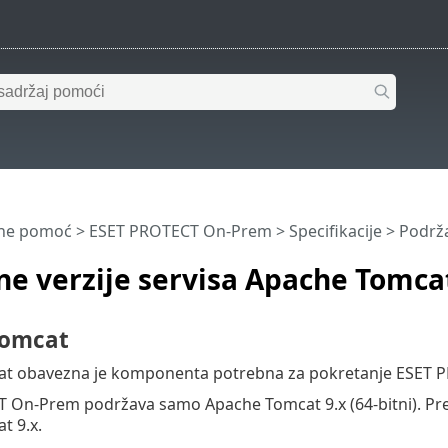
ine pomoć
>
ESET PROTECT On-Prem
>
Specifikacije
> Podrža
e verzije servisa Apache Tomcat
Tomcat
t obavezna je komponenta potrebna za pokretanje ESET 
On-Prem podržava samo Apache Tomcat 9.x (64-bitni). Prep
t 9.x.