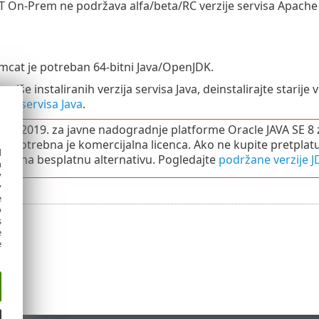
 On-Prem ne podržava alfa/beta/RC verzije servisa Apache
cat je potreban 64-bitni Java/OpenJDK.
 više instaliranih verzija servisa Java, deinstalirajte starije 
iju servisa Java
.
čnja 2019. za javne nadogradnje platforme Oracle JAVA SE 8 
u potrebna je komercijalna licenca. Ako ne kupite pretplatu 
d
rešli na besplatnu alternativu. Pogledajte
podržane verzije J
h
y
y
e
o
s
e
e