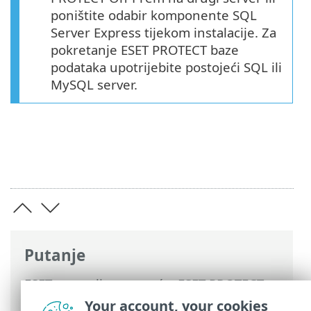
poništite odabir komponente SQL
Server Express tijekom instalacije. Za
pokretanje ESET PROTECT baze
podataka upotrijebite postojeći SQL ili
MySQL server.
Putanje
ESET-ova online pomoć
>
ESET PROTECT
On-Prem
>
Nadogradi
> Sigurnosno
Your account, your cookies