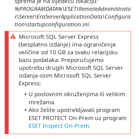
sprema je na sljedeću lokaciju:
%PROGRAMDATA%\ESET\RemoteAdministrato
r\Server\EraServerApplicationData\Configura
tion\startupconfiguration.ini
.
Microsoft SQL Server Express
(besplatno izdanje) ima ograničenje
veličine od 10 GB za svaku relacijsku
bazu podataka. Preporučujemo
upotrebu drugih Microsoft SQL Server
izdanja osim Microsoft SQL Server
Express:
U poslovnim okruženjima ili velikim
•
mrežama.
Ako želite upotrebljavati program
•
ESET PROTECT On-Prem uz program
ESET Inspect On-Prem
.