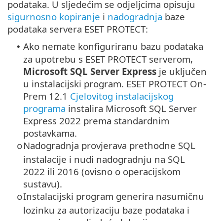
podataka. U sljedećim se odjeljcima opisuju
sigurnosno kopiranje
i
nadogradnja
baze
podataka servera ESET PROTECT:
Ako nemate konfiguriranu bazu podataka
•
za upotrebu s ESET PROTECT serverom,
Microsoft SQL Server Express
je uključen
u instalacijski program.
ESET PROTECT On-
Prem 12.1
Cjelovitog instalacijskog
programa
instalira Microsoft SQL Server
Express 2022 prema standardnim
postavkama.
Nadogradnja provjerava prethodne SQL
o
instalacije i nudi nadogradnju na SQL
2022 ili 2016 (ovisno o operacijskom
sustavu).
Instalacijski program generira nasumičnu
o
lozinku za autorizaciju baze podataka i