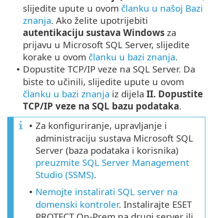
slijedite upute u ovom
članku u našoj Bazi
znanja
. Ako želite upotrijebiti
autentikaciju sustava Windows
za
prijavu u Microsoft SQL Server, slijedite
korake u ovom
članku u bazi znanja
.
Dopustite TCP/IP veze na SQL Server. Da
•
biste to učinili, slijedite upute u ovom
članku u bazi znanja
iz dijela
II. Dopustite
TCP/IP veze na SQL bazu podataka
.
Za konfiguriranje, upravljanje i
•
administraciju sustava Microsoft SQL
Server (baza podataka i korisnika)
preuzmite SQL Server Management
Studio (SSMS)
.
Nemojte instalirati SQL server na
•
domenski kontroler
. Instalirajte ESET
PROTECT On-Prem na drugi server ili