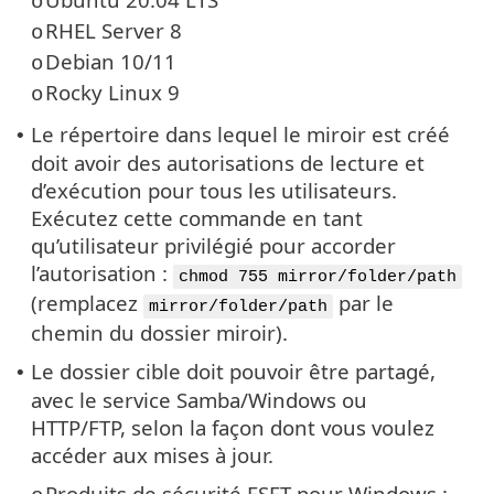
o
RHEL Server 8
o
Debian 10/11
o
Rocky Linux 9
o
Le répertoire dans lequel le miroir est créé
•
doit avoir des autorisations de lecture et
d’exécution pour tous les utilisateurs.
Exécutez cette commande en tant
qu’utilisateur privilégié pour accorder
l’autorisation :
chmod 755 mirror/folder/path
(remplacez
par le
mirror/folder/path
chemin du dossier miroir).
Le dossier cible doit pouvoir être partagé,
•
avec le service Samba/Windows ou
HTTP/FTP, selon la façon dont vous voulez
accéder aux mises à jour.
Produits de sécurité ESET pour Windows :