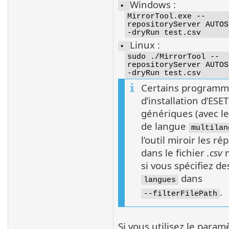
Windows :
•
MirrorTool.exe --
repositoryServer AUTOS
-dryRun test.csv
Linux :
•
sudo ./MirrorTool --
repositoryServer AUTOS
-dryRun test.csv
Certains programm
d’installation d’ESE
génériques (avec l
de langue
multilan
l’outil miroir les ré
dans le fichier
.csv
si vous spécifiez de
dans
langues
.
--filterFilePath
Si vous utilisez le param