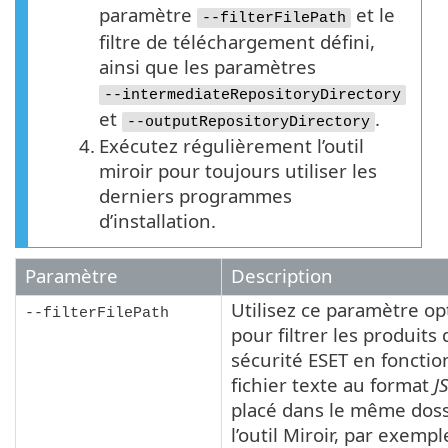
paramètre
et le
--filterFilePath
filtre de téléchargement défini,
ainsi que les paramètres
--intermediateRepositoryDirectory
et
.
--outputRepositoryDirectory
4.
Exécutez régulièrement l’outil
miroir pour toujours utiliser les
derniers programmes
d’installation.
Paramètre
Description
Utilisez ce paramètre op
--filterFilePath
pour filtrer les produits 
sécurité ESET en fonctio
fichier texte au format
J
placé dans le même doss
l’outil Miroir, par exemple