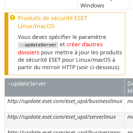
Windows
Produits de sécurité ESET
Linux
/
macOS
Vous devez spécifier le paramètre
et
créer d’autres
--updateServer
dossiers
pour mettre à jour les produits
de sécurité ESET pour Linux/macOS à
partir du mirroir HTTP (voir ci-dessous).
--updateServer
D
Mi
http://update.eset.com/eset_upd/businesslinux
mi
http://update.eset.com/eset_upd/serverlinux
mi
http://update.eset.com/eset_upd/businessmac
mi