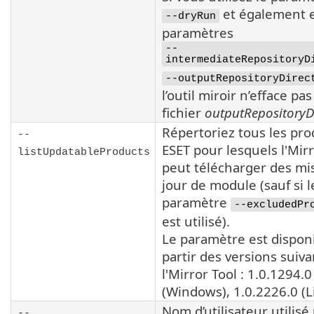
et également e
--dryRun
paramètres
--
intermediateRepositoryD
--outputRepositoryDirec
l’outil miroir n’efface pas
fichier
outputRepositoryD
Répertoriez tous les pro
--
ESET
pour lesquels l'
Mirr
listUpdatableProducts
peut télécharger des mi
jour de module (sauf si l
paramètre
--excludedPr
est utilisé).
Le paramètre est disponi
partir des versions suiv
l'
Mirror Tool
:
1.0.1294.0
(Windows),
1.0.2226.0
(L
Nom d’utilisateur utilisé
--