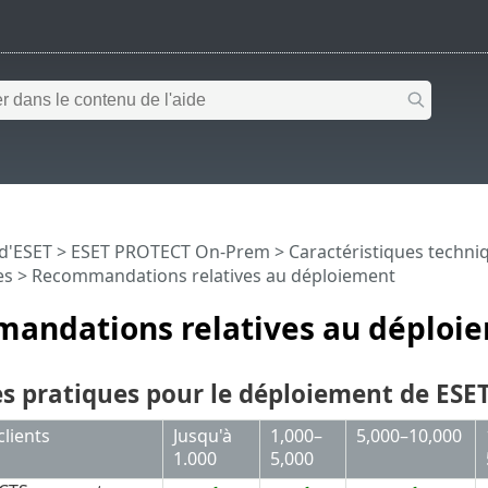
 d'ESET
>
ESET PROTECT On-Prem
>
Caractéristiques techni
es
> Recommandations relatives au déploiement
andations relatives au déploi
es pratiques pour le déploiement de ES
lients
Jusqu'à
1,000–
5,000–10,000
1.000
5,000