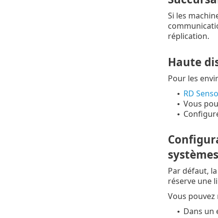
Si les machine
communication
réplication.
Haute dis
Pour les envi
RD Senso
•
Vous pou
•
Configure
•
Configura
systèmes
Par défaut, l
réserve une 
Vous pouvez m
Dans un e
•