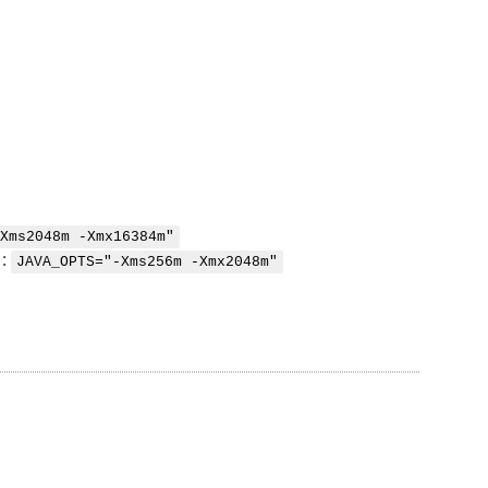
Xms2048m -Xmx16384m"
 :
JAVA_OPTS="-Xms256m -Xmx2048m"