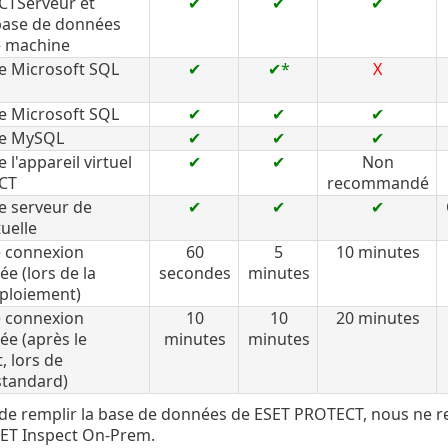
CTServeur et
✔
✔
✔
base de données
e machine
de Microsoft SQL
✔
✔*
X
de Microsoft SQL
✔
✔
✔
 de MySQL
✔
✔
✔
e l'appareil virtuel
✔
✔
Non
CT
recommandé
de serveur de
✔
✔
✔
uelle
e connexion
60
5
10 minutes
 (lors de la
secondes
minutes
ploiement)
e connexion
10
10
20 minutes
e (après le
minutes
minutes
, lors de
 standard)
 de remplir la base de données de ESET PROTECT, nous ne r
ET Inspect On-Prem.