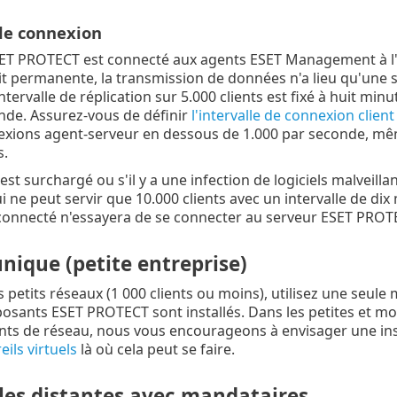
 de connexion
SET PROTECT est connecté aux agents ESET Management à l'
t permanente, la transmission de données n'a lieu qu'une se
intervalle de réplication sur 5.000 clients est fixé à huit min
nde. Assurez-vous de définir
l'intervalle de connexion client
exions agent-serveur en dessous de 1.000 par seconde, mê
.
est surchargé ou s'il y a une infection de logiciels malveil
 ne peut servir que 10.000 clients avec un intervalle de dix 
connecté n'essayera de se connecter au serveur ESET PROTE
nique (petite entreprise)
s petits réseaux (1 000 clients ou moins), utilisez une seul
osants ESET PROTECT sont installés. Dans les petites et mo
ts de réseau, nous vous encourageons à envisager une in
ils virtuels
là où cela peut se faire.
les distantes avec mandataires