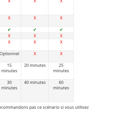
X
X
X
X
X
X
✔
✔
✔
X
X
X
X
X
X
Optionnel
X
X
15
20 minutes
25
minutes
minutes
30
40 minutes
60
minutes
minutes
ecommandons pas ce scénario si vous utilisez