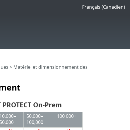
Français (Canadien)
ques
>
Matériel et dimensionnement des
ement
ET PROTECT On-Prem
10,000–
50,000–
100 000+
50,000
100,000