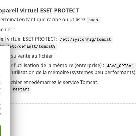
ppareil virtuel ESET PROTECT
erminal en tant que racine ou utilisez
.
sudo
chier :
eil virtuel ESET PROTECT:
/etc/sysconfig/tomcat
n:
/etc/default/tomcat9
ligne suivante au fichier :
nter l'utilisation de la mémoire (enterprise) :
JAVA_OPTS="-
uer l'utilisation de la mémoire (systèmes peu performants)
d
h
 le fichier et redémarrez le service Tomcat.
y
y
omcat restart
e
o
s
e
e