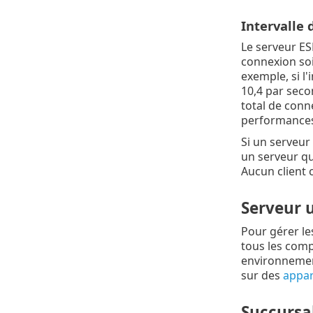
Intervalle
Le serveur E
connexion soi
exemple, si l'
10,4 par seco
total de conn
performances
Si un serveur 
un serveur qui
Aucun client 
Serveur u
Pour gérer le
tous les comp
environnemen
sur des
appare
Succursa