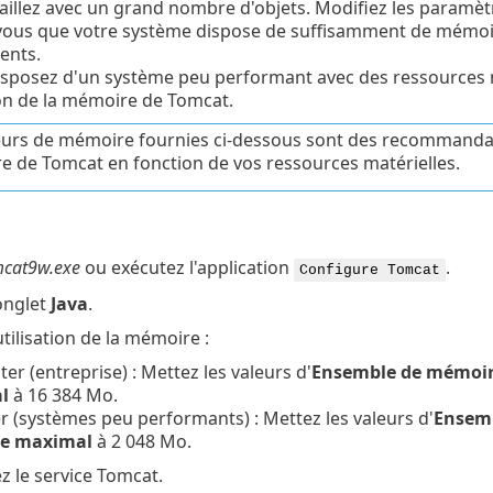
aillez avec un grand nombre d'objets. Modifiez les paramè
ous que votre système dispose de suffisamment de mémoire 
ents.
isposez d'un système peu performant avec des ressources m
tion de la mémoire de Tomcat.
eurs de mémoire fournies ci-dessous sont des recommandat
 de Tomcat en fonction de vos ressources matérielles.
cat9w.exe
ou exécutez l'application
.
Configure Tomcat
'onglet
Java
.
utilisation de la mémoire :
r (entreprise) : Mettez les valeurs d'
Ensemble de mémoire
l
à 16 384 Mo.
 (systèmes peu performants) : Mettez les valeurs d'
Ensemb
e maximal
à 2 048 Mo.
 le service Tomcat.