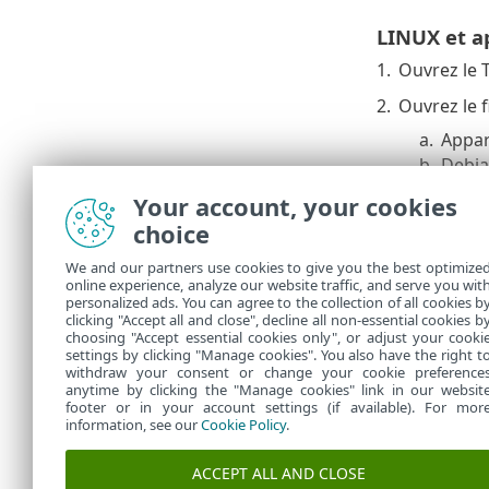
LINUX et a
1.
Ouvrez le T
2.
Ouvrez le fi
a.
Appar
b.
Debia
3.
Ajoutez la 
Your account, your cookies
choice
a.
Augme
b.
Dimin
We and our partners use cookies to give you the best optimize
online experience, analyze our website traffic, and serve you wit
4.
Enregistrez
personalized ads. You can agree to the collection of all cookies b
clicking "Accept all and close", decline all non-essential cookies b
service t
choosing "Accept essential cookies only", or adjust your cooki
settings by clicking "Manage cookies". You also have the right t
withdraw your consent or change your cookie preference
anytime by clicking the "Manage cookies" link in our websit
footer or in your account settings (if available). For mor
information, see our
Cookie Policy
.
ACCEPT ALL AND CLOSE