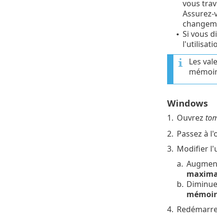
vous trav
Assurez-v
changem
Si vous d
•
l'utilisa
Les val
mémoire
Windows
1.
Ouvrez
tom
2.
Passez à l
3.
Modifier l'
a.
Augmente
maxima
b.
Diminuer
mémoir
4.
Redémarrez