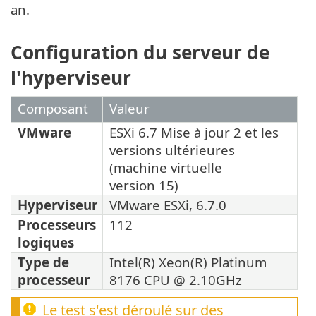
an.
Configuration du serveur de
l'hyperviseur
Composant
Valeur
VMware
ESXi 6.7 Mise à jour 2 et les
versions ultérieures
(machine virtuelle
version 15)
Hyperviseur
VMware ESXi, 6.7.0
Processeurs
112
logiques
Type de
Intel(R) Xeon(R) Platinum
processeur
8176 CPU @ 2.10GHz
Le test s'est déroulé sur des