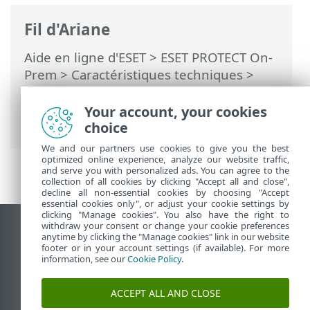
Fil d'Ariane
Aide en ligne d'ESET
>
ESET PROTECT On-
Prem
>
Caractéristiques techniques
>
Matériel et dimensionnement des
infrastructures
> Déploiement pour
Your account, your cookies
10 000 clients
choice
We and our partners use cookies to give you the best
optimized online experience, analyze our website traffic,
and serve you with personalized ads. You can agree to the
collection of all cookies by clicking "Accept all and close",
decline all non-essential cookies by choosing "Accept
essential cookies only", or adjust your cookie settings by
clicking "Manage cookies". You also have the right to
withdraw your consent or change your cookie preferences
Afficher le site pour ordinateur de bureau
anytime by clicking the "Manage cookies" link in our website
footer or in your account settings (if available). For more
End of Life
information, see our
Cookie Policy
.
Base de connaissances ESET
Forum ESET
ACCEPT ALL AND CLOSE
ESET Status Portal