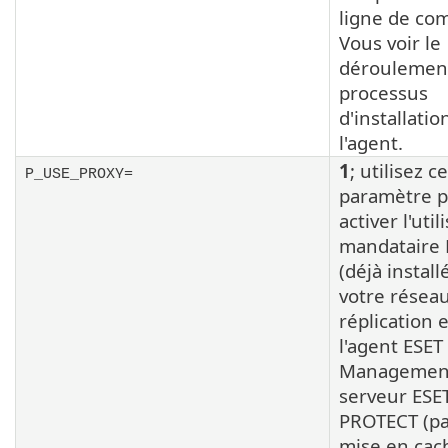
ligne de c
Vous voir le
déroulemen
processus
d'installatio
l'agent.
1
; utilisez ce
P_USE_PROXY=
paramètre 
activer l'uti
mandataire
(déjà install
votre réseau
réplication 
l'agent ESET
Management
serveur ESE
PROTECT (pa
mise en cac