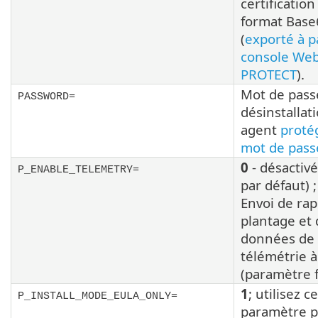
certification
format Base
(
exporté à pa
console Web
PROTECT
).
Mot de pass
PASSWORD=
désinstallat
agent
proté
mot de pass
0
- désactivé
P_ENABLE_TELEMETRY=
par défaut) 
Envoi de rap
plantage et 
données de
télémétrie à
(paramètre f
1
; utilisez ce
P_INSTALL_MODE_EULA_ONLY=
paramètre 