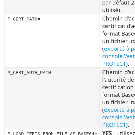
par défaut 2
utilisé).
Chemin d'ac
P_CERT_PATH=
certificat d'
format Base
un fichier
.t
(
exporté à pa
console Web
PROTECT
).
Chemin d'ac
P_CERT_AUTH_PATH=
l'autorité de
certification
format Base
un fichier
.t
(
exporté à pa
console Web
PROTECT
).
YES
; utilise
P_LOAD_CERTS_FROM_FILE_AS_BASE64=