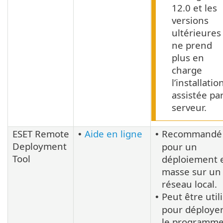
12.0 et les
versions
ultérieures
ne prend
plus en
charge
l’installatio
assistée pa
serveur.
ESET Remote
Aide en ligne
Recommandé
•
•
Deployment
pour un
Tool
déploiement 
masse sur un
réseau local.
Peut être util
•
pour déploye
le programm