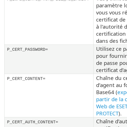
paramètre l
vous vous r
certificat de
à l'autorité 
certification
dans des fic
Utilisez ce 
P_CERT_PASSWORD=
pour fourni
de passe pou
certificat d'
Chaîne du ce
P_CERT_CONTENT=
d'agent au 
Base64 (
exp
partir de la
Web de ESE
PROTECT
).
Chaîne d'aut
P_CERT_AUTH_CONTENT=