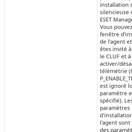
installation
silencieuse 
ESET Manag
Vous pouvez 
fenêtre d'ins
de l'agent e
êtes invité 
le CLUF et à
activer/désac
télémétrie (
P_ENABLE_T
est ignoré l
paramètre e
spécifié). Le
paramètres
d'installatio
l'agent sont 
des paramèt