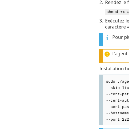
2.
Rendez le f
chmod +x 
3.
Exécutez le
caractère «
Pour pl
L’agent
Installation 
sudo ./age
--skip-lic
--cert-pat
--cert-aut
--cert-pas
--hostname
--port=222