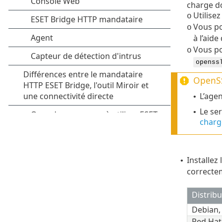
charge do
Utilise
o
Vous po
o
à l’aid
Vous po
o
openss
OpenSS
L’age
•
Le se
•
charg
Installez 
•
correct
Distribu
Debian
Red Hat