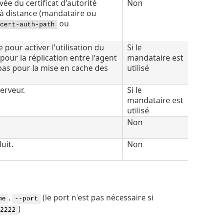
ée du certificat d'autorité
Non
 à distance (mandataire ou
ou
cert-auth-path
pour activer l'utilisation du
Si le
pour la réplication entre l'agent
mandataire est
as pour la mise en cache des
utilisé
erveur.
Si le
mandataire est
utilisé
Non
uit.
Non
,
(le port n'est pas nécessaire si
me
--port
)
2222