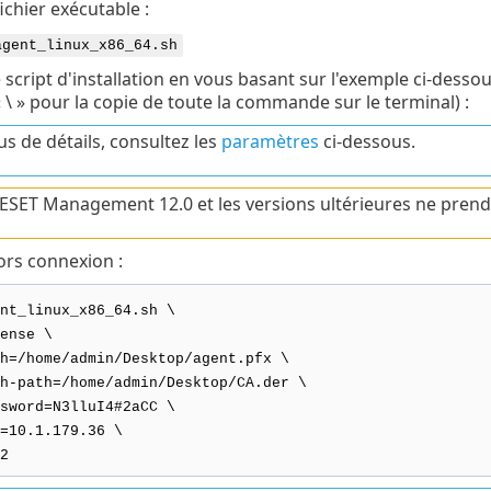
ichier exécutable :
agent_linux_x86_64.sh
 script d'installation en vous basant sur l'exemple ci-dessou
 \ » pour la copie de toute la commande sur le terminal) :
us de détails, consultez les
paramètres
ci-dessous.
 ESET Management 12.0 et les versions ultérieures ne prend p
hors connexion :
nt_linux_x86_64.sh \
ense \
h=/home/admin/Desktop/agent.pfx \
h-path=/home/admin/Desktop/CA.der \
sword=N3lluI4#2aCC \
=10.1.179.36 \
2