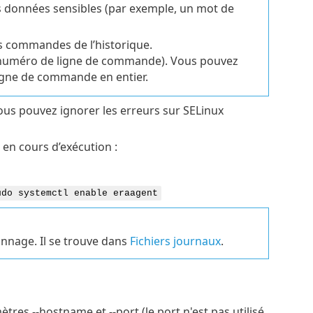
onnées sensibles (par exemple, un mot de
les commandes de l’historique.
e numéro de ligne de commande). Vous pouvez
igne de commande en entier.
Vous pouvez ignorer les erreurs sur SELinux
 en cours d’exécution :
udo systemctl enable eraagent
annage. Il se trouve dans
Fichiers journaux
.
res --hostname et --port (le port n'est pas utilisé