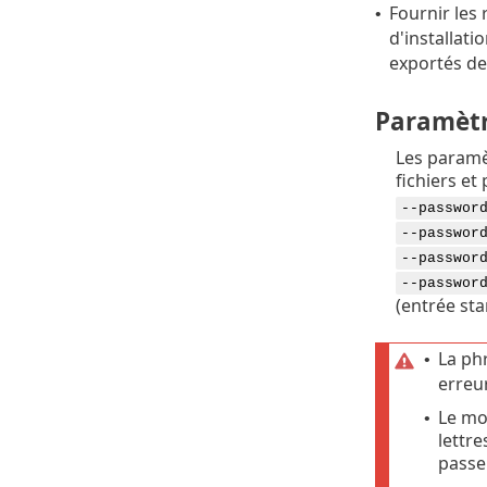
Fournir les 
•
d'installati
exportés d
Paramètr
Les paramè
fichiers et
--passwor
--passwor
--passwor
--passwor
(entrée st
La phr
•
erreur
Le mo
•
lettr
passe