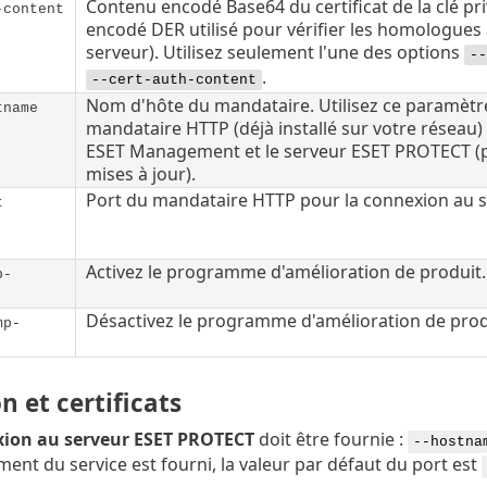
Contenu encodé Base64 du certificat de la clé priv
-content
encodé DER utilisé pour vérifier les homologues
serveur). Utilisez seulement l'une des options
--
.
--cert-auth-content
Nom d'hôte du mandataire. Utilisez ce paramètre 
tname
mandataire HTTP (déjà installé sur votre réseau) 
ESET Management et le serveur ESET PROTECT (p
mises à jour).
Port du mandataire HTTP pour la connexion au s
t
Activez le programme d'amélioration de produit.
p-
Désactivez le programme d'amélioration de prod
mp-
 et certificats
ion au serveur ESET PROTECT
doit être fournie :
--hostna
ment du service est fourni, la valeur par défaut du port est