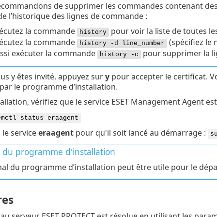
ecommandons de supprimer les commandes contenant des d
de l’historique des lignes de commande :
écutez la commande
pour voir la liste de toutes 
history
écutez la commande
(spécifiez l
history -d line_number
ssi exécuter la commande
pour supprimer la l
history -c
us y êtes invité, appuyez sur
y
pour accepter le certificat. 
par le programme d’installation.
tallation, vérifiez que le service ESET Management Agent est
emctl status eraagent
 le service
eraagent
pour qu'il soit lancé au démarrage :
s
l du programme d'installation
nal du programme d’installation peut être utile pour le dép
res
au serveur ESET PROTECT est résolue en utilisant les paramèt