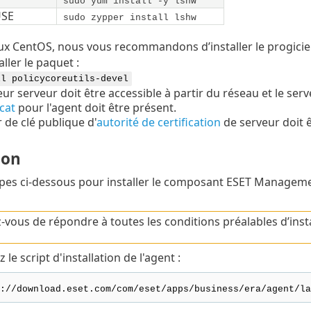
sudo yum install -y lshw
SE
sudo zypper install lshw
ux CentOS, nous vous recommandons d’installer le progicie
ller le paquet :
ll policycoreutils-devel
eur serveur doit être accessible à partir du réseau et le ser
icat
pour l'agent doit être présent.
r de clé publique d'
autorité de certification
de serveur doit ê
ion
apes ci-dessous pour installer le composant ESET Managem
-vous de répondre à toutes les conditions préalables d’insta
 le script d'installation de l'agent :
://download.eset.com/com/eset/apps/business/era/agent/la