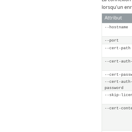
lorsqu'un enr
Attribut
--hostname
--port
--cert-path
--cert-auth
--cert-pass
--cert-auth
password
--skip-lice
--cert-cont