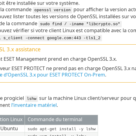
it être installée sur votre système.
z la commande
pour afficher la version act
openssl version
uvez lister toutes les versions de
OpenSSL
installées sur vo
e de la commande
sudo find / -iname *libcrypto.so*
uvez vérifier si votre client Linux est compatible avec la c
l s_client -connect google.com:443 -tls1_2
L 3.x
assistance
nt ESET Management prend en charge OpenSSL 3.x.
rveur ESET PROTECT ne prend pas en charge OpenSSL 3.x n
e d’OpenSSL 3.x pour ESET PROTECT On-Prem
.
le progiciel
sur la machine Linux client/serveur pour
lshw
ement
l’inventaire matériel
.
tion Linux
Commande du terminal
,
Ubuntu
sudo apt-get install -y lshw