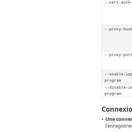
--cert-auth
--proxy-hos
--proxy-por
--enable-im
program
--disable-i
program
Connexion
Une connex
•
l'enregistre