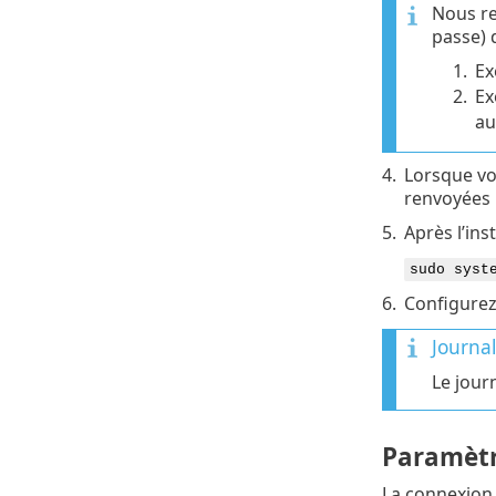
Nous r
passe) 
1.
Ex
2.
Ex
au
4.
Lorsque vo
renvoyées 
5.
Après l’ins
sudo syst
6.
Configurez
Journa
Le jour
Paramèt
La connexion 