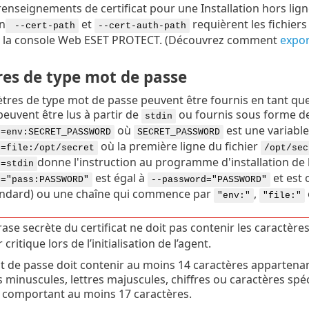
renseignements de certificat pour une Installation hors lign
on
et
requièrent les fichiers 
--cert-path
--cert-auth-path
e la console Web ESET PROTECT. (Découvrez comment
export
es de type mot de passe
tres de type mot de passe peuvent être fournis en tant que
 peuvent être lus à partir de
ou fournis sous forme de t
stdin
où
est une variabl
d=env:SECRET_PASSWORD
SECRET_PASSWORD
où la première ligne du fichier
d=file:/opt/secret
/opt/sec
donne l'instruction au programme d'installation de l
d=stdin
est égal à
et est 
d="pass:PASSWORD"
--password="PASSWORD"
andard) ou une chaîne qui commence par
,
"env:"
"file:"
ase secrète du certificat ne doit pas contenir les caractères
 critique lors de l’initialisation de l’agent.
t de passe doit contenir au moins 14 caractères appartenant
es minuscules, lettres majuscules, chiffres ou caractères s
 comportant au moins 17 caractères.