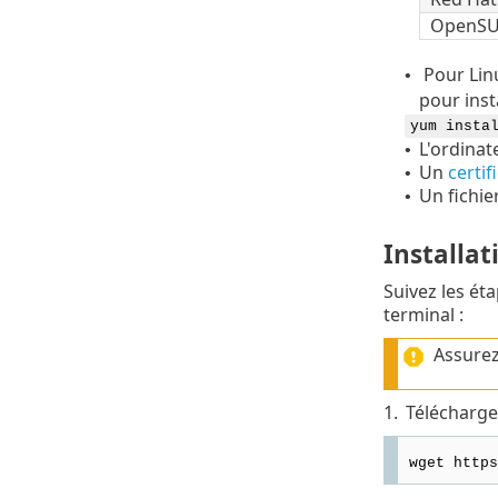
OpenSU
Pour Lin
•
pour insta
yum insta
L'ordinat
•
Un
certif
•
Un fichie
•
Installat
Suivez les ét
terminal :
Assurez
1.
Téléchargez
wget https