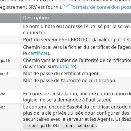
egistrement SRV est fourni).
Formats de connexion poss
Description
Le nom d'hôte ou l'adresse IP utilisé par le ser
connecter
Port du serveur ESET PROTECT (la valeur par déf
Chemin local vers le fichier du certificat de l'ag
le
certificat
).
Chemin vers le fichier de l'autorité de certificat
-path
davantage sur
l'autorité
).
Mot de passe du certificat d'agent.
word
Mot de passe de l'autorité de certification.
-
En cours de l'installation, aucune confirmation de
nse
logiciel ne sera demandée à l'utilisateur.
Le contenu encodé Base64 du certificat encodé d
ent
plus de la clé privée utilisée pour configurer d
sécuritaires avec le serveur et les Agents. Utilis
ou
.
--cert-path
--cert-content