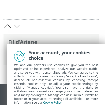
Fil d'Ariane
Aide en ligne d'ESET
>
ESET PROTECT On-
Your account, your cookies
Prem
>
Mettre à niveau
choice
We and our partners use cookies to give you the best
optimized online experience, analyze our website traffic,
and serve you with personalized ads. You can agree to the
collection of all cookies by clicking "Accept all and close",
decline all non-essential cookies by choosing "Accept
essential cookies only", or adjust your cookie settings by
clicking "Manage cookies". You also have the right to
withdraw your consent or change your cookie preferences
Afficher le site pour ordinateur de bureau
anytime by clicking the "Manage cookies" link in our website
footer or in your account settings (if available). For more
End of Life
information, see our
Cookie Policy
.