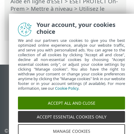
Aide en ligne d'ESET
>
ESET PROTECT On-
Prem
>
Mettre à niveau
> Utilisez le
programme d’installation tout-en-un de
ESET PROTECT On-Prem 12.0 pour
Your account, your cookies
effectuer une mise à niveau
choice
We and our partners use cookies to give you the best
optimized online experience, analyze our website traffic,
and serve you with personalized ads. You can agree to the
collection of all cookies by clicking "Accept all and close",
decline all non-essential cookies by choosing "Accept
essential cookies only", or adjust your cookie settings by
clicking "Manage cookies". You also have the right to
withdraw your consent or change your cookie preferences
Afficher le site pour ordinateur de bureau
anytime by clicking the "Manage cookies" link in our website
footer or in your account settings (if available). For more
End of Life
information, see our
Cookie Policy
.
Base de connaissances ESET
Forum ESET
ACCEPT ALL AND CLOSE
ESET Status Portal
Assistance régionale
ACCEPT ESSENTIAL COOKIES ONLY
© 1992 - 2026 ESET, spol. s
Gérer les témoins
MANAGE COOKIES