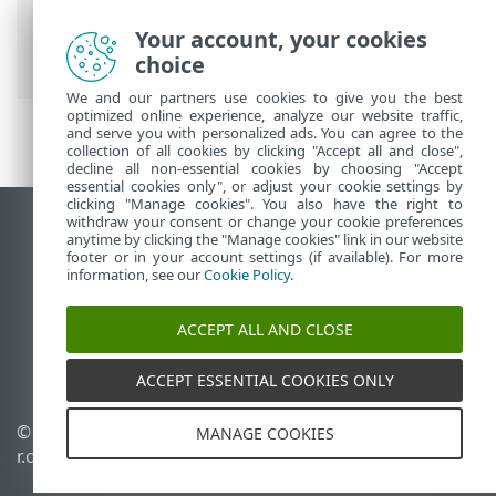
Prem
>
Installer
> Scénario d'installation
hors connexion pour ESET PROTECT On-
Your account, your cookies
Prem
choice
We and our partners use cookies to give you the best
optimized online experience, analyze our website traffic,
and serve you with personalized ads. You can agree to the
collection of all cookies by clicking "Accept all and close",
decline all non-essential cookies by choosing "Accept
essential cookies only", or adjust your cookie settings by
clicking "Manage cookies". You also have the right to
withdraw your consent or change your cookie preferences
Afficher le site pour ordinateur de bureau
anytime by clicking the "Manage cookies" link in our website
footer or in your account settings (if available). For more
End of Life
information, see our
Cookie Policy
.
Base de connaissances ESET
Forum ESET
ACCEPT ALL AND CLOSE
ESET Status Portal
Assistance régionale
ACCEPT ESSENTIAL COOKIES ONLY
© 1992 - 2026 ESET, spol. s
Gérer les témoins
MANAGE COOKIES
r.o. - Tous droits réservés.
Politique relative aux
témoins