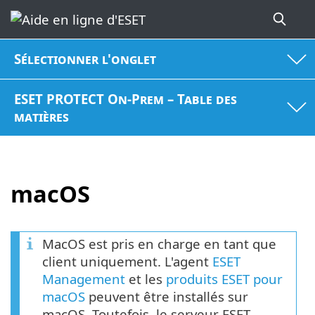
Sélectionner l'onglet
ESET PROTECT On-Prem – Table des
matières
macOS
MacOS est pris en charge en tant que
client uniquement. L'agent
ESET
Management
et les
produits ESET pour
macOS
peuvent être installés sur
macOS. Toutefois, le serveur ESET