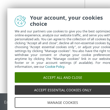
Your account, your cookies
choice
We and our partners use cookies to give you the best optimize
online experience, analyze our website traffic, and serve you wit
personalized ads. You can agree to the collection of all cookies b
clicking "Accept all and close", decline all non-essential cookies b
choosing "Accept essential cookies only", or adjust your cooki
settings by clicking "Manage cookies". You also have the right t
withdraw your consent or change your cookie preference
anytime by clicking the "Manage cookies" link in our websit
footer or in your account settings (if available). For mor
information, see our
Cookie Policy
.
ACCEPT ALL AND CLOSE
ACCEPT ESSENTIAL COOKIES ONLY
End of Life
Base de connaissances ESET
Forum ESET
ESET S
MANAGE COOKIES