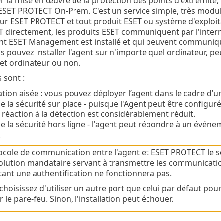
er la mise en œuvre de la protection des points d'extrémit
 ESET PROTECT On-Prem. C'est un service simple, très modul
eur ESET PROTECT et tout produit ESET ou système d'exploi
directement, les produits ESET communiquent par l'interméd
ent ESET Management est installé et qui peuvent communiqu
us pouvez installer l'agent sur n'importe quel ordinateur, pe
 cet ordinateur ou non.
 sont :
tion aisée : vous pouvez déployer l’agent dans le cadre d’un
e la sécurité sur place - puisque l'Agent peut être configuré
réaction à la détection est considérablement réduit.
e la sécurité hors ligne - l'agent peut répondre à un évén
.
ocole de communication entre l'agent et ESET PROTECT le se
olution mandataire servant à transmettre les communicati
tant une authentification ne fonctionnera pas.
 choisissez d'utiliser un autre port que celui par défaut pou
 le pare-feu. Sinon, l'installation peut échouer.