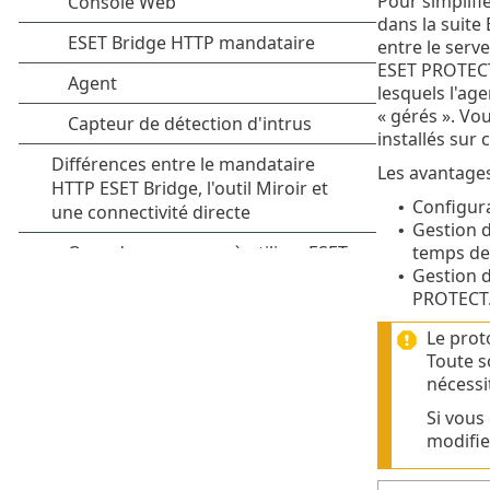
Pour simplifi
dans la suite
entre le serv
ESET PROTECT 
lesquels l'ag
« gérés ». Vo
installés sur
Les avantages
Configura
•
Gestion d
•
temps de 
Gestion d
•
PROTECT
Le prot
Toute s
nécessi
Si vous
modifier