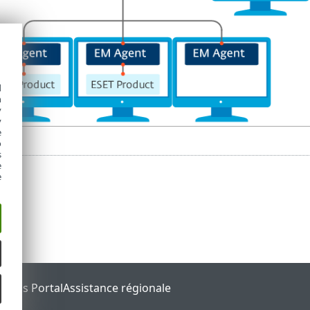
d
h
y
y
e
o
s
e
e
tatus Portal
Assistance régionale