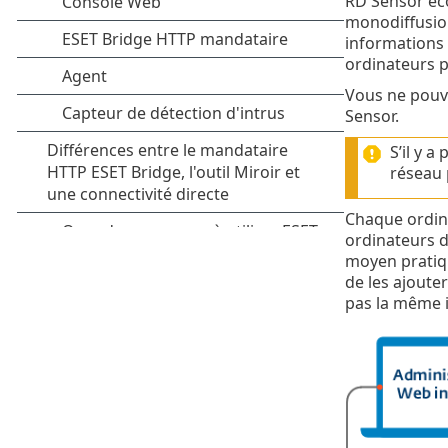
RD Sensor éco
monodiffusion
informations 
ordinateurs p
Vous ne pouvez
Sensor.
S’il y 
réseau 
Chaque ordina
ordinateurs d
moyen pratiqu
de les ajoute
pas la même i