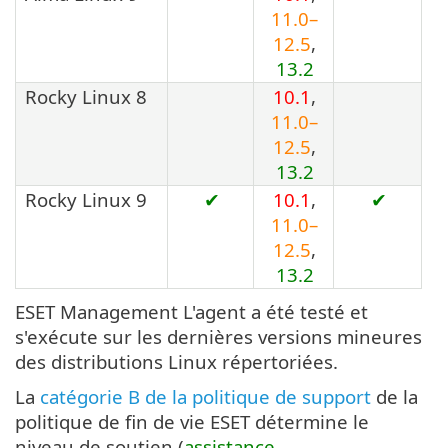
11.0–
12.5
,
13.2
Rocky Linux 8
10.1
,
11.0–
12.5
,
13.2
Rocky Linux 9
✔
10.1
,
✔
11.0–
12.5
,
13.2
ESET Management L'agent a été testé et
s'exécute sur les dernières versions mineures
des distributions Linux répertoriées.
La
catégorie B de la politique de support
de la
politique de fin de vie ESET détermine le
niveau de soutien (
assistance