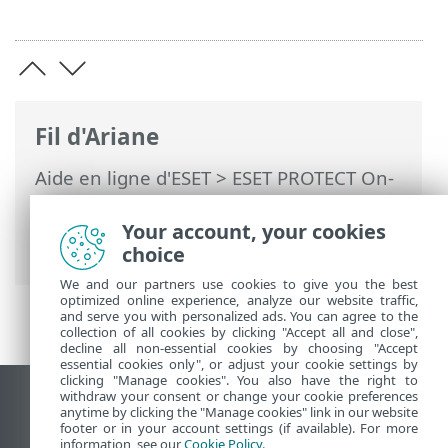
Fil d'Ariane
Aide en ligne d'ESET
>
ESET PROTECT On-
Prem
>
Caractéristiques techniques
>
Systèmes d'exploitation pris en charge
>
Your account, your cookies
Linux
choice
We and our partners use cookies to give you the best
optimized online experience, analyze our website traffic,
and serve you with personalized ads. You can agree to the
collection of all cookies by clicking "Accept all and close",
decline all non-essential cookies by choosing "Accept
essential cookies only", or adjust your cookie settings by
clicking "Manage cookies". You also have the right to
withdraw your consent or change your cookie preferences
Afficher le site pour ordinateur de bureau
anytime by clicking the "Manage cookies" link in our website
footer or in your account settings (if available). For more
End of Life
information, see our
Cookie Policy
.