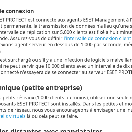
 de connexion
SET PROTECT est connecté aux agents ESET Management à l'
t permanente, la transmission de données n'a lieu qu'une se
intervalle de réplication sur 5.000 clients est fixé à huit min
nde. Assurez-vous de définir
l'intervalle de connexion client
exions agent-serveur en dessous de 1.000 par seconde, mê
.
est surchargé ou s'il y a une infection de logiciels malveil
 ne peut servir que 10.000 clients avec un intervalle de dix 
connecté n'essayera de se connecter au serveur ESET PROTE
nique (petite entreprise)
s petits réseaux (1 000 clients ou moins), utilisez une seul
osants ESET PROTECT sont installés. Dans les petites et mo
ts de réseau, nous vous encourageons à envisager une in
ils virtuels
là où cela peut se faire.
les distantes avec mandataires