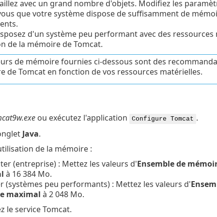
aillez avec un grand nombre d'objets. Modifiez les paramè
ous que votre système dispose de suffisamment de mémoire 
ents.
isposez d'un système peu performant avec des ressources m
tion de la mémoire de Tomcat.
eurs de mémoire fournies ci-dessous sont des recommandat
 de Tomcat en fonction de vos ressources matérielles.
cat9w.exe
ou exécutez l'application
.
Configure Tomcat
'onglet
Java
.
utilisation de la mémoire :
r (entreprise) : Mettez les valeurs d'
Ensemble de mémoire
l
à 16 384 Mo.
 (systèmes peu performants) : Mettez les valeurs d'
Ensemb
e maximal
à 2 048 Mo.
 le service Tomcat.