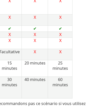
X
X
X
X
X
X
✔
✔
✔
X
X
X
X
X
X
Facultative
X
X
15
20 minutes
25
minutes
minutes
30
40 minutes
60
minutes
minutes
ecommandons pas ce scénario si vous utilisez