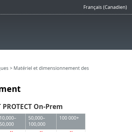
Français (Canadien)
ques
>
Matériel et dimensionnement des
ement
ET PROTECT On-Prem
10,000–
50,000–
100 000+
50,000
100,000