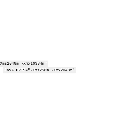
Xms2048m -Xmx16384m"
 :
JAVA_OPTS="-Xms256m -Xmx2048m"