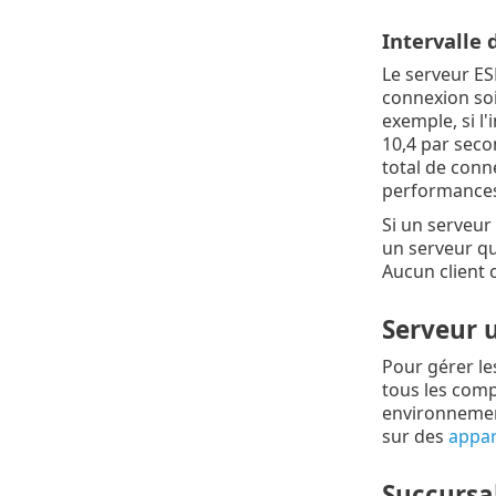
Intervalle
Le serveur E
connexion soi
exemple, si l'
10,4 par seco
total de conn
performances
Si un serveur 
un serveur qui
Aucun client 
Serveur u
Pour gérer le
tous les comp
environnemen
sur des
appare
Succursa