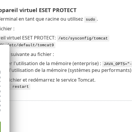
ppareil virtuel ESET PROTECT
erminal en tant que racine ou utilisez
.
sudo
chier :
eil virtuel ESET PROTECT:
/etc/sysconfig/tomcat
n:
/etc/default/tomcat9
ligne suivante au fichier :
nter l'utilisation de la mémoire (enterprise) :
JAVA_OPTS="-
uer l'utilisation de la mémoire (systèmes peu performants)
d
h
 le fichier et redémarrez le service Tomcat.
y
y
omcat restart
e
o
s
e
e