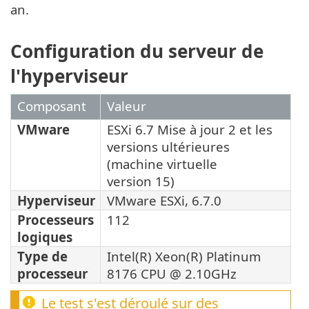
an.
Configuration du serveur de
l'hyperviseur
Composant
Valeur
VMware
ESXi 6.7 Mise à jour 2 et les
versions ultérieures
(machine virtuelle
version 15)
Hyperviseur
VMware ESXi, 6.7.0
Processeurs
112
logiques
Type de
Intel(R) Xeon(R) Platinum
processeur
8176 CPU @ 2.10GHz
Le test s'est déroulé sur des