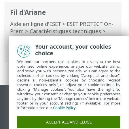
Fil d'Ariane
Aide en ligne d'ESET
>
ESET PROTECT On-
Prem
>
Caractéristiques techniques
>
Matériel et dimensionnement des
infrastructures
> Déploiement pour
Your account, your cookies
10 000 clients
choice
We and our partners use cookies to give you the best
optimized online experience, analyze our website traffic,
and serve you with personalized ads. You can agree to the
collection of all cookies by clicking "Accept all and close",
decline all non-essential cookies by choosing "Accept
essential cookies only", or adjust your cookie settings by
clicking "Manage cookies". You also have the right to
withdraw your consent or change your cookie preferences
Afficher le site pour ordinateur de bureau
anytime by clicking the "Manage cookies" link in our website
footer or in your account settings (if available). For more
End of Life
information, see our
Cookie Policy
.
Base de connaissances ESET
Forum ESET
ACCEPT ALL AND CLOSE
ESET Status Portal