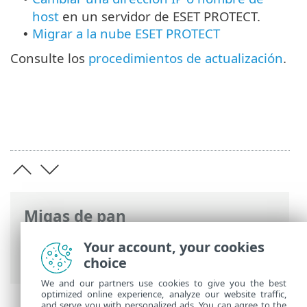
host
en un servidor de ESET PROTECT.
Migrar a la nube ESET PROTECT
•
Consulte los
procedimientos de actualización
.
Migas de pan
Ayuda en línea de ESET
>
ESET PROTECT
Your account, your cookies
On-Prem
>
Migrar y volver a instalar
choice
We and our partners use cookies to give you the best
optimized online experience, analyze our website traffic,
and serve you with personalized ads. You can agree to the