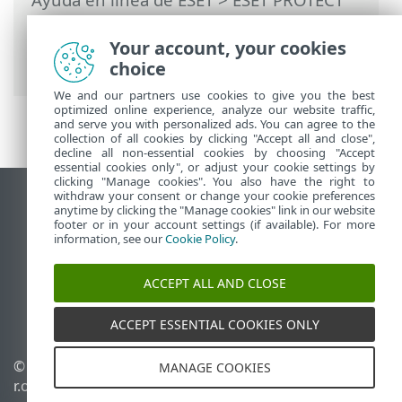
On-Prem
>
Migrar y volver a instalar
>
ESET PROTECTmigración de la base de
Your account, your cookies
datos de
choice
We and our partners use cookies to give you the best
optimized online experience, analyze our website traffic,
and serve you with personalized ads. You can agree to the
collection of all cookies by clicking "Accept all and close",
decline all non-essential cookies by choosing "Accept
essential cookies only", or adjust your cookie settings by
clicking "Manage cookies". You also have the right to
withdraw your consent or change your cookie preferences
Ver sitio del escritorio
anytime by clicking the "Manage cookies" link in our website
footer or in your account settings (if available). For more
End of Life
information, see our
Cookie Policy
.
Base de conocimiento de ESET
Foro de ESET
ACCEPT ALL AND CLOSE
ESET Status Portal
Soporte regional
ACCEPT ESSENTIAL COOKIES ONLY
© 1992 - 2026 ESET, spol. s
Administrar perfiles
MANAGE COOKIES
r.o. - Todos los derechos
Política de cookies