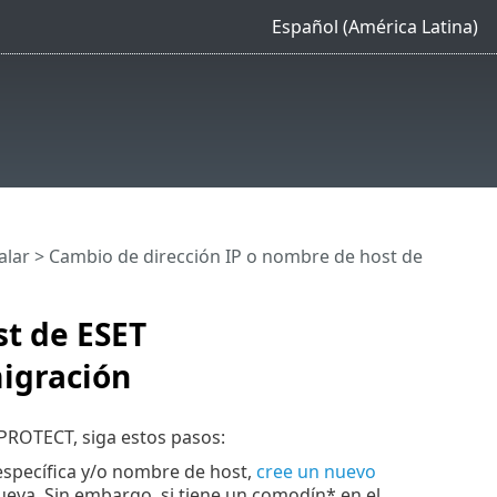
Español (América Latina)
alar
> Cambio de dirección IP o nombre de host de
st de ESET
migración
PROTECT, siga estos pasos:
específica y/o nombre de host,
cree un nuevo
nueva. Sin embargo, si tiene un comodín* en el