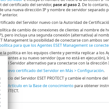
del certificado del servidor,
pase al paso 2
. De lo contario
e una nueva dirección IP y nombre de servidor separado p
P anterior.
rtificado del Servidor nuevo con la Autoridad de Certificac
olítica de cambio de conexiones de clientes al nombre de ho
P), pero incluya una segunda conexión (alternativa) al nombr
T Management la posibilidad de conectarse con ambos serv
política para que los Agentes ESET Management se conecte
 la política en los equipos cliente y permita replicar a lo
 los clientes a su nuevo servidor (que no está en ejecución
 del Servidor alternativo para conectarse con la dirección I
su
nuevo certificado del Servidor en Más > Configuración
.
 servicio del Servidor ESET PROTECT y cambie el nombre del h
d
h
stro
Artículo en la Base de conocimiento
para obtener instru
y
T PROTECT.
y
e
o
s
e