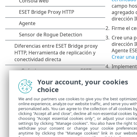
campo host 
agregado d
dirección I
2.
Firme el ce
3.
Cree una p
dirección I
Agente ESE
Crear una 
4.
Implemente
redirigirá
información
Your account, your cookies
choice
5.
Configure 
6.
Reinicie el
We and our partners use cookies to give you the best optimize
online experience, analyze our website traffic, and serve you wit
Consulte nue
personalized ads. You can agree to the collection of all cookies b
Servidor ESE
clicking "Accept all and close", decline all non-essential cookies b
choosing "Accept essential cookies only", or adjust your cooki
settings by clicking "Manage cookies". You also have the right t
withdraw your consent or change your cookie preference
anytime by clicking the "Manage cookies" link in our websit