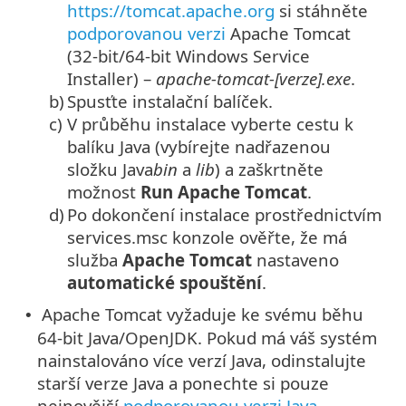
https://tomcat.apache.org
si stáhněte
podporovanou verzi
Apache Tomcat
(32-bit/64-bit Windows Service
Installer) –
apache-tomcat-[verze].exe
.
b)
Spusťte instalační balíček.
c)
V průběhu instalace vyberte cestu k
balíku Java (vybírejte nadřazenou
složku Java
bin
a
lib
) a zaškrtněte
možnost
Run Apache Tomcat
.
d)
Po dokončení instalace prostřednictvím
services.msc konzole ověřte, že má
služba
Apache Tomcat
nastaveno
automatické spouštění
.
Apache Tomcat vyžaduje ke svému běhu
•
64-bit Java/OpenJDK. Pokud má váš systém
nainstalováno více verzí Java, odinstalujte
starší verze Java a ponechte si pouze
nejnovější
podporovanou verzi Java
.