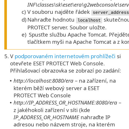
INF\classes\sk\eset\era\g2webconsole\ser
c)
V souboru najděte řádek
server_address
d)
Nahraďte hodnotu
skutečnou 
localhost
PROTECT server. Soubor uložte.
e)
Spusťte službu Apache Tomcat. Přejdět
tlačítkem myši na Apache Tomcat a z 
5.
V
podporovaném internetovém prohlížeči
si
otevřete ESET PROTECT Web Console.
Přihlašovací obrazovka se zobrazí po zadání:
http://localhost:8080/era
– na zařízení, na
•
kterém běží webový server a ESET
PROTECT Web Console
http://IP_ADDRESS_OR_HOSTNAME:8080/era
–
•
z jakéhokoli zařízení v síti (kde
IP_ADDRESS_OR_HOSTNAME
nahraďte IP
adresou nebo názvem stroje, na kterém