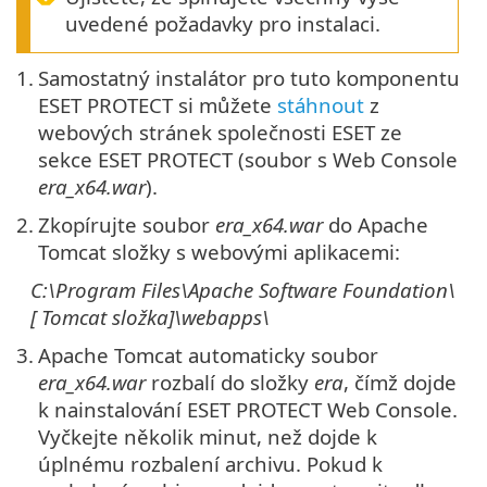
uvedené požadavky pro instalaci.
1.
Samostatný instalátor pro tuto komponentu
ESET PROTECT si můžete
stáhnout
z
webových stránek společnosti ESET ze
sekce ESET PROTECT (soubor s Web Console
era_x64.war
).
2.
Zkopírujte soubor
era_x64.war
do Apache
Tomcat složky s webovými aplikacemi:
C:\Program Files\Apache Software Foundation\
[
Tomcat
složka
]\
webapps\
3.
Apache Tomcat automaticky soubor
era_x64.war
rozbalí do složky
era
, čímž dojde
k nainstalování ESET PROTECT Web Console.
Vyčkejte několik minut, než dojde k
úplnému rozbalení archivu. Pokud k