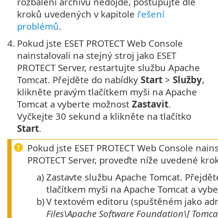
rozbalení archivu nedojde, postupujte dle
kroků uvedených v kapitole
řešení
problémů
.
4.
Pokud jste ESET PROTECT Web Console
nainstalovali na stejný stroj jako ESET
PROTECT Server, restartujte službu Apache
Tomcat. Přejděte do nabídky
Start
>
Služby
,
klikněte pravým tlačítkem myši na Apache
Tomcat a vyberte možnost
Zastavit
.
Vyčkejte 30 sekund a klikněte na tlačítko
Start
.
Pokud jste ESET PROTECT Web Console nainsta
PROTECT Server, proveďte níže uvedené krok
a)
Zastavte službu Apache Tomcat. Přejdě
tlačítkem myši na Apache Tomcat a vyb
b)
V textovém editoru (spuštěném jako adm
Files\Apache Software Foundation\[
Tomca