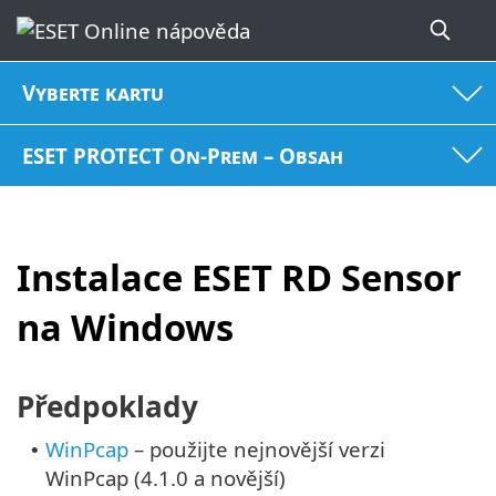
Vyberte kartu
ESET PROTECT On-Prem – Obsah
Instalace ESET RD Sensor
na Windows
Předpoklady
WinPcap
– použijte nejnovější verzi
•
WinPcap (4.1.0 a novější)