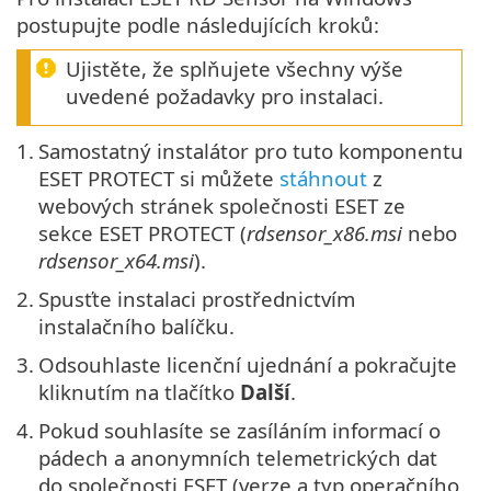
postupujte podle následujících kroků:
Ujistěte, že splňujete všechny výše
uvedené požadavky pro instalaci.
1.
Samostatný instalátor pro tuto komponentu
ESET PROTECT si můžete
stáhnout
z
webových stránek společnosti ESET ze
sekce ESET PROTECT (
rdsensor_x86.msi
nebo
rdsensor_x64.msi
).
2.
Spusťte instalaci prostřednictvím
instalačního balíčku.
3.
Odsouhlaste licenční ujednání a pokračujte
kliknutím na tlačítko
Další
.
4.
Pokud souhlasíte se zasíláním informací o
pádech a anonymních telemetrických dat
do společnosti ESET (verze a typ operačního