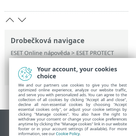
Drobečková navigace
ESET Online nápověda
>
ESET PROTECT
On-Prem
>
Instalace
>
Komponenty
instalované na Windows
> Instalace ESET
Your account, your cookies
RD Sensor na Windows
choice
We and our partners use cookies to give you the best
optimized online experience, analyze our website traffic,
and serve you with personalized ads. You can agree to the
collection of all cookies by clicking "Accept all and close",
decline all non-essential cookies by choosing "Accept
essential cookies only", or adjust your cookie settings by
clicking "Manage cookies". You also have the right to
withdraw your consent or change your cookie preferences
Zobrazit verzi pro počítač
anytime by clicking the "Manage cookies" link in our website
footer or in your account settings (if available). For more
End of Life
information, see our
Cookie Policy
.