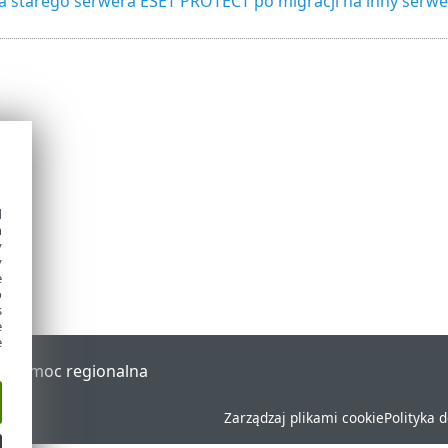
ja starego serwera ESET PROTECT po migracji na inny serwe
d
h
y
y
e
o
s
e
e
al
Pomoc regionalna
Zarządzaj plikami cookie
Polityka 