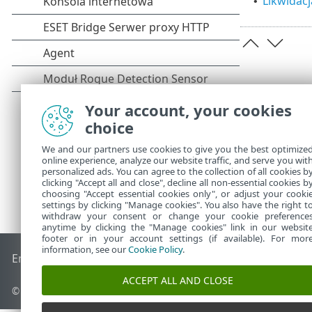
Likwidac
•
Your account, your cookies
choice
We and our partners use cookies to give you the best optimize
online experience, analyze our website traffic, and serve you wit
personalized ads. You can agree to the collection of all cookies b
clicking "Accept all and close", decline all non-essential cookies b
choosing "Accept essential cookies only", or adjust your cooki
settings by clicking "Manage cookies". You also have the right t
withdraw your consent or change your cookie preference
anytime by clicking the "Manage cookies" link in our websit
footer or in your account settings (if available). For mor
information, see our
Cookie Policy
.
End of Life
Baza wiedzy ESET
Forum ESET
ESET Status Port
ACCEPT ALL AND CLOSE
© 1992 - 2026 ESET, spol. s r.o. – Wszelkie prawa zastrzeżone.