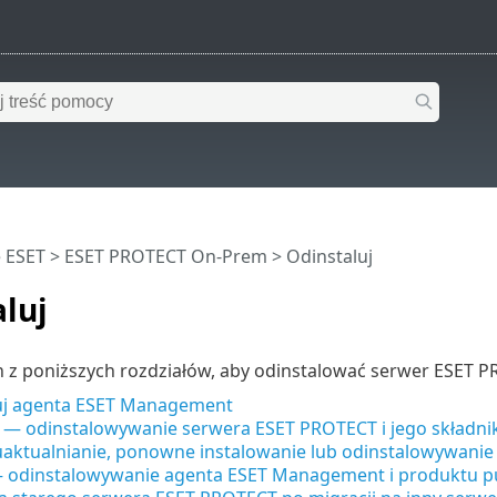
 ESET
>
ESET PROTECT On-Prem
>
Odinstaluj
luj
 z poniższych rozdziałów, aby odinstalować serwer ESET PR
uj agenta ESET Management
— odinstalowywanie serwera ESET PROTECT i jego składn
uaktualnianie, ponowne instalowanie lub odinstalowywani
odinstalowywanie agenta ESET Management i produktu p