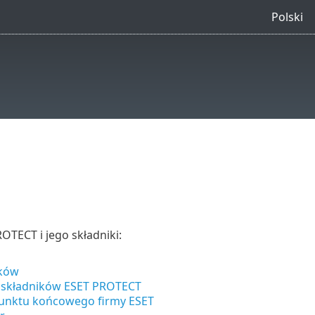
Polski
OTECT i jego składniki:
ików
e składników ESET PROTECT
unktu końcowego firmy ESET