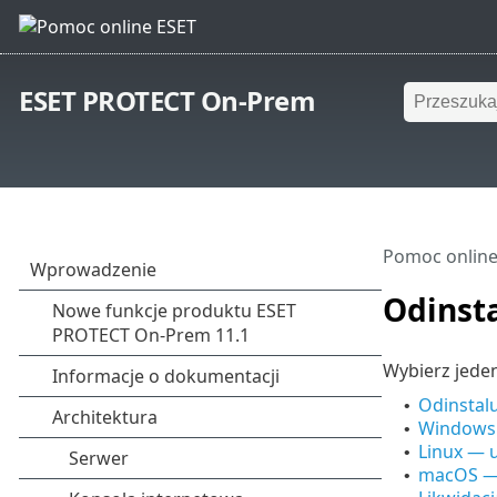
ESET PROTECT On-Prem
Pomoc online
Odinsta
Wybierz jeden
Odinstal
•
Windows 
•
Linux — 
•
macOS — 
•