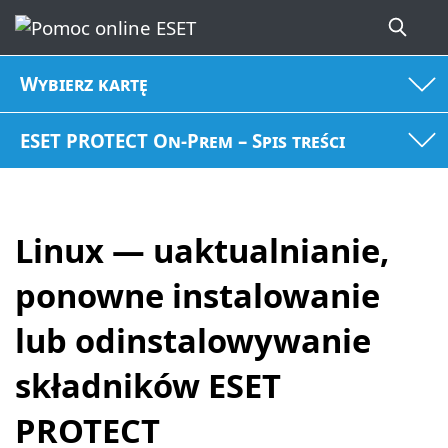
Wybierz kartę
ESET PROTECT On-Prem – Spis treści
Linux — uaktualnianie,
ponowne instalowanie
lub odinstalowywanie
składników ESET
PROTECT