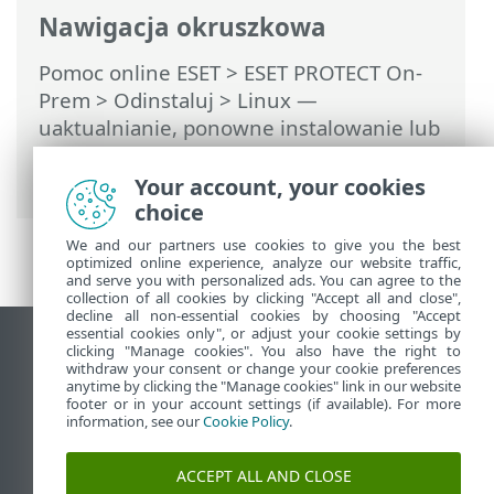
Nawigacja okruszkowa
Pomoc online ESET
>
ESET PROTECT On-
Prem
>
Odinstaluj
> Linux —
uaktualnianie, ponowne instalowanie lub
odinstalowywanie składników ESET
PROTECT
Your account, your cookies
choice
We and our partners use cookies to give you the best
optimized online experience, analyze our website traffic,
and serve you with personalized ads. You can agree to the
collection of all cookies by clicking "Accept all and close",
decline all non-essential cookies by choosing "Accept
essential cookies only", or adjust your cookie settings by
Wyświetl witrynę internetową dla
clicking "Manage cookies". You also have the right to
withdraw your consent or change your cookie preferences
komputerów
anytime by clicking the "Manage cookies" link in our website
footer or in your account settings (if available). For more
End of Life
information, see our
Cookie Policy
.
Baza wiedzy ESET
Forum ESET
ACCEPT ALL AND CLOSE
ESET Status Portal