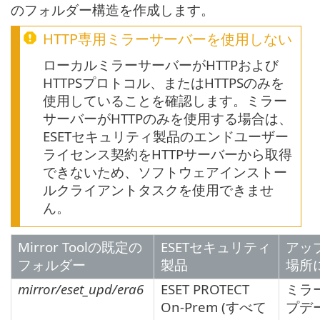
のフォルダー構造を作成します。
HTTP専用ミラーサーバーを使用しない
ローカルミラーサーバーがHTTPおよび
HTTPSプロトコル、またはHTTPSのみを
使用していることを確認します。ミラー
サーバーがHTTPのみを使用する場合は、
ESETセキュリティ製品のエンドユーザー
ライセンス契約をHTTPサーバーから取得
できないため、ソフトウェアインストー
ルクライアントタスクを使用できませ
ん。
Mirror Toolの既定の
ESETセキュリティ
アッ
フォルダー
製品
場所
mirror/eset_upd/era6
ESET PROTECT
ミラー
On-Prem (すべて
プデ