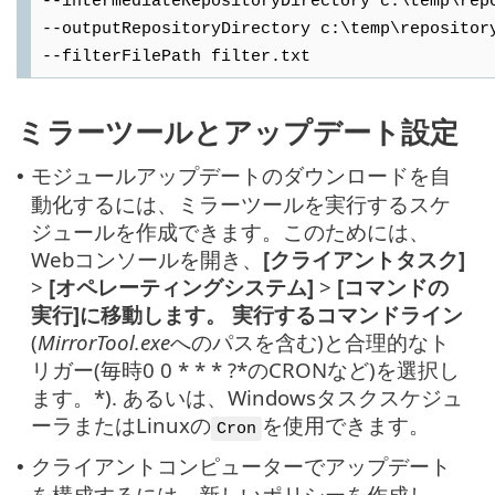
--intermediateRepositoryDirectory c:\temp\rep
--outputRepositoryDirectory c:\temp\repositor
--filterFilePath filter.txt
ミラーツールとアップデート設定
モジュールアップデートのダウンロードを自
•
動化するには、ミラーツールを実行するスケ
ジュールを作成できます。このためには、
Webコンソールを開き、
[クライアントタスク]
>
[オペレーティングシステム]
>
[コマンドの
実行]に移動します。
実行するコマンドライン
(
MirrorTool.exe
へのパスを含む)と合理的なト
リガー(毎時0 0 * * * ?*のCRONなど)を選択し
ます。*). あるいは、Windowsタスクスケジュ
ーラまたはLinuxの
を使用できます。
Cron
クライアントコンピューターでアップデート
•
を構成するには、新しいポリシーを作成し、