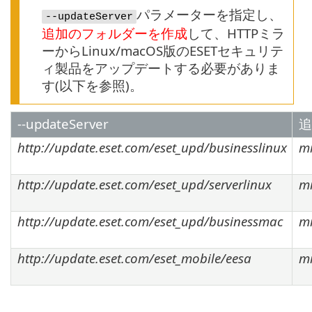
パラメーターを指定し、
--updateServer
追加のフォルダーを作成
して、HTTPミラ
ーからLinux/macOS版のESETセキュリテ
ィ製品をアップデートする必要がありま
す(以下を参照)。
--updateServer
追
http://update.eset.com/eset_upd/businesslinux
mi
http://update.eset.com/eset_upd/serverlinux
mi
http://update.eset.com/eset_upd/businessmac
mi
http://update.eset.com/eset_mobile/eesa
mi