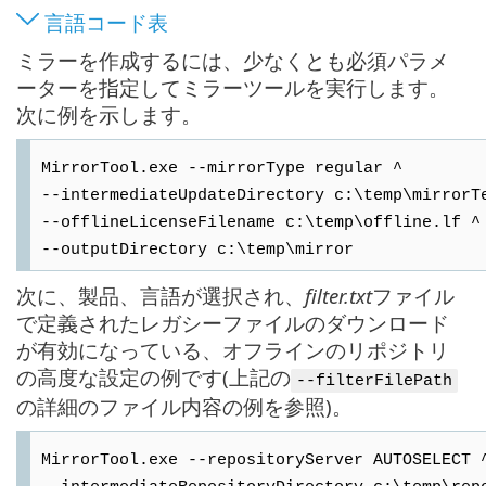
言語コード表
ミラーを作成するには、少なくとも必須パラメ
ーターを指定してミラーツールを実行します。
次に例を示します。
MirrorTool.exe --mirrorType regular ^
--intermediateUpdateDirectory c:\temp\mirrorT
--offlineLicenseFilename c:\temp\offline.lf ^
--outputDirectory c:\temp\mirror
次に、製品、言語が選択され、
filter.txt
ファイル
で定義されたレガシーファイルのダウンロード
が有効になっている、オフラインのリポジトリ
の高度な設定の例です(上記の
--filterFilePath
の詳細のファイル内容の例を参照)。
MirrorTool.exe --repositoryServer AUTOSELECT 