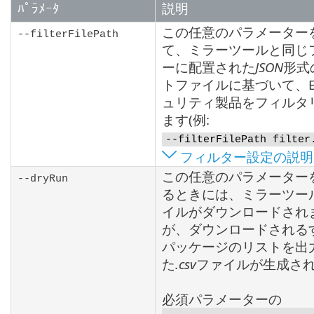
ﾊﾟﾗﾒｰﾀ
説明
この任意のパラメーター
--filterFilePath
て、ミラーツールと同じ
ーに配置された
JSON
形式
トファイルに基づいて、E
ュリティ製品をフィルタ
ます(例:
--filterFilePath filter
フィルター設定の説明
この任意のパラメーター
--dryRun
るときには、ミラーツー
イルがダウンロードされ
が、ダウンロードされる
パッケージのリストを出
た
.csv
ファイルが生成さ
必須パラメーターの