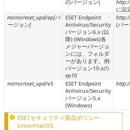
のバージョン)
http:
に設
mirror/eset_upd/ep[
バ
ESET Endpoint
http:
ージョン
]
Antivirus/Security
(バ
バージョン
6.x
(以
降) (Windows)各
メジャーバージョ
ンには、フォルダ
ーがあります。例:
バージョン
10.x
の
ep10
mirror/eset_upd/v5
ESET Endpoint
http:
Antivirus/Security
バージョン
5.x
(Windows)
ESETセキュリティ製品ポリシー
Linux
/
macOS