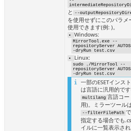
--
intermediateRepositoryD
と
--outputRepositoryDir
を使用せずにこのパラメ
使用できます(例: )。
Windows:
•
MirrorTool.exe --
repositoryServer AUTOS
-dryRun test.csv
Linux:
•
sudo ./MirrorTool --
repositoryServer AUTOS
-dryRun test.csv
一部のESETインス
は言語に汎用的です
言語コー
multilang
用)。ミラーツール
--filterFilePath
指定する場合でも
.c
イルに一覧表示され