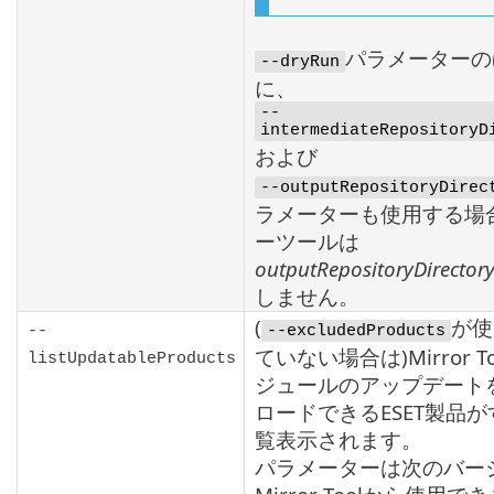
パラメーターの
--dryRun
に、
--
intermediateRepositoryD
および
--outputRepositoryDirec
ラメーターも使用する場
ーツールは
outputRepositoryDirector
しません。
(
が使
--
--excludedProducts
ていない場合は)
Mirror T
listUpdatableProducts
ジュールのアップデート
ロードできる
ESET
製品が
覧表示されます。
パラメーターは次のバー