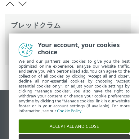
ブレッドクラム
ESETオンラインヘルプ
>
ESET PROTECT
Your account, your cookies
On-Prem
>
インストール
> Windowsでの
choice
コンポーネントインストール
We and our partners use cookies to give you the best
optimized online experience, analyze our website traffic,
and serve you with personalized ads. You can agree to the
collection of all cookies by clicking "Accept all and close",
decline all non-essential cookies by choosing "Accept
essential cookies only", or adjust your cookie settings by
clicking "Manage cookies". You also have the right to
withdraw your consent or change your cookie preferences
anytime by clicking the "Manage cookies" link in our website
デスクトップサイトの表示
footer or in your account settings (if available). For more
End of Life
information, see our
Cookie Policy
.
ESETナレッジベース
ACCEPT ALL AND CLOSE
ESETフォーラム
ESET Status Portal