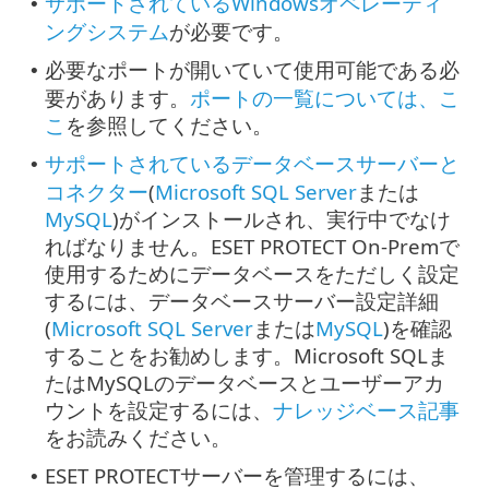
サポートされているWindowsオペレーティ
•
ングシステム
が必要です。
必要なポートが開いていて使用可能である必
•
要があります。
ポートの一覧については、こ
こ
を参照してください。
サポートされているデータベースサーバーと
•
コネクター
(
Microsoft SQL Server
または
MySQL
)がインストールされ、実行中でなけ
ればなりません。ESET PROTECT On-Premで
使用するためにデータベースをただしく設定
するには、データベースサーバー設定詳細
(
Microsoft SQL Server
または
MySQL
)を確認
することをお勧めします。Microsoft SQLま
たはMySQLのデータベースとユーザーアカ
ウントを設定するには、
ナレッジベース記事
をお読みください。
ESET PROTECTサーバーを管理するには、
•