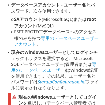
データベースアカウント
-
ユーザー名
と
パ
•
スワード
。次を使用できます。
SAアカウント
(Microsoft SQL)または
root
o
アカウント
(MySQL)。
ESET PROTECTデータベースへのアクセス
o
権のみを持つ
専用のデータベースユーザー
アカウント
。
現在のWindowsユーザーとしてログイン
チ
•
ェックボックスを選択すると、Microsoft
SQLデータベースユーザー(管理者または
専
用のデータベースユーザー
)はWindows認証
を使用できます。その結果、ユーザー名と
パスワードは
StartupConfiguration.ini
ファイ
ルに表示されなくなります。
現在のWindowsユーザーとしてログイ
ン
を選択し、(データベース管理者では