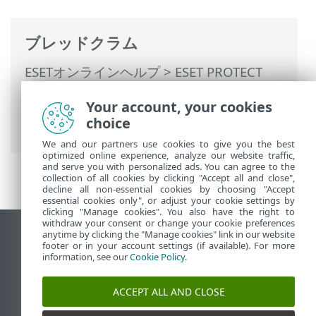
ブレッドクラム
ESETオンラインヘルプ
>
ESET PROTECT
On-Prem
>
インストール
>
Windowsでの
Your account, your cookies
コンポーネントインストール
> サーバーイ
choice
ンストール - Windows
We and our partners use cookies to give you the best
optimized online experience, analyze our website traffic,
and serve you with personalized ads. You can agree to the
collection of all cookies by clicking "Accept all and close",
decline all non-essential cookies by choosing "Accept
essential cookies only", or adjust your cookie settings by
clicking "Manage cookies". You also have the right to
withdraw your consent or change your cookie preferences
anytime by clicking the "Manage cookies" link in our website
デスクトップサイトの表示
footer or in your account settings (if available). For more
End of Life
information, see our
Cookie Policy
.
ESETナレッジベース
ACCEPT ALL AND CLOSE
ESETフォーラム
ESET Status Portal