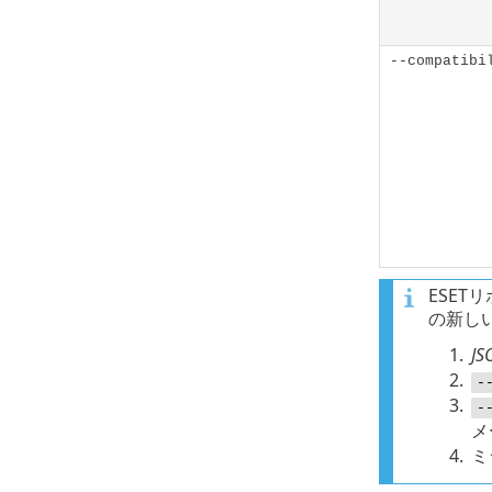
--compatibi
ESET
の新し
1.
JS
2.
-
3.
-
メ
4.
ミ