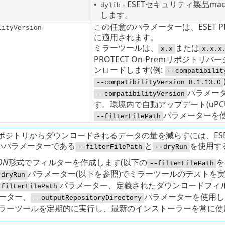
- ESETセキュリティ製品
ma
•
dylib
します。
この任意のパラメーターは、ESET PROT
lityVersion
に適用されます。
ミラーツールは、
または
x.x
x.x.x
PROTECT On-Premリポジ
ンロードします(例:
--compatibilit
--compatibilityVersion 8.1.13.0
パラメー
--compatibilityVersion
す。環境内で自動アップデート(
uPC
パラメーターを
--filterFilePath
リポジトリからダウンロードされるデータの量を減らすには、ESET P
いパラメーターである
と
を使用す
--filterFilePath
--dryRun
ON
形式でフィルターを作成します(以下の
を
--filterFilePath
パラメーター(以下を参照)でミラーツールのテストを
-dryRun
パラメーター、定義されたダウンロードフィ
-filterFilePath
ーター、
パラメーターを使用し
--outputRepositoryDirectory
ラーツールを定期的に実行し、最新のインストーラーを常に使