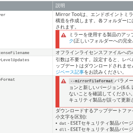
説明
Mirror Toolは、エンドポイント
ver
構造を作成します。各フォルダーに
されます。
ミラーを使用する製品のアッ
ク
(正しいフォルダーへの完全
オフラインライセンスファイルへの
censeFilename
引数は不要です。設定すると、レベ
yLevelUpdates
ップデートはダウンロードされませ
ジベース記事
をお読みください。
パラメー
eFormat
--mirrorFileFormat
ョンと新しいバージョン(6.6
ないことを確認してください。
キュリティ製品が誤って更新
ダウンロードするアップデートファ
小文字を区別):
- ESETセキュリティ製品バ
•
dat
- ESETセキュリティ製品バ
•
dll