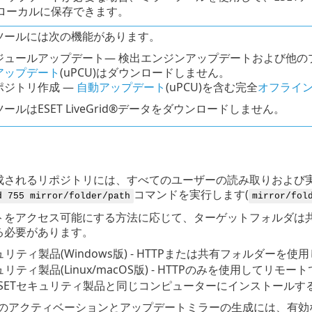
ローカルに保存できます。
ツールには次の機能があります。
ジュールアップデート— 検出エンジンアップデートおよび他の
アップデート
(
uPCU
)はダウンロードしません。
ポジトリ作成 —
自動アップデート
(uPCU)を含む完全
オフライ
ールはESET LiveGrid®データをダウンロードしません。
成されるリポジトリには、すべてのユーザーの読み取りおよび
コマンドを実行します(
d 755 mirror/folder/path
mirror/fol
をアクセス可能にする方法に応じて、ターゲットフォルダは共有、Sa
る必要があります。
キュリティ製品(Windows版) - HTTPまたは共有フォルダ
キュリティ製品(Linux/macOS版) - HTTPのみを使用し
SETセキュリティ製品と同じコンピューターにインストールす
 Toolのアクティベーションとアップデートミラーの生成には