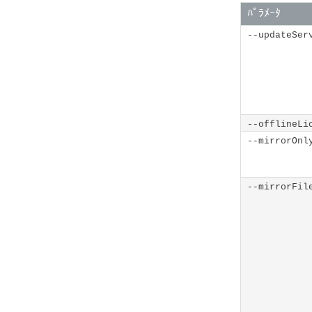
ﾊﾟﾗﾒｰﾀ
--updateSer
--offlineLi
--mirrorOnl
--mirrorFil