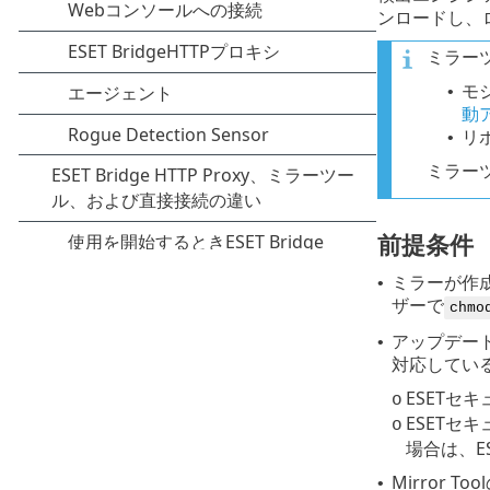
ンロードし、
ミラー
モ
•
動
リ
•
ミラーツ
前提条件
ミラーが作
•
ザーで
chmo
アップデート
•
対応してい
ESETセ
o
ESETセ
o
場合は、E
Mirror
•