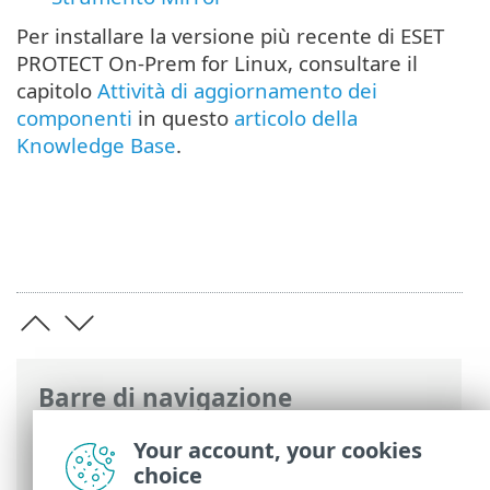
Per installare la versione più recente di ESET
PROTECT On-Prem for Linux, consultare il
capitolo
Attività di aggiornamento dei
componenti
in questo
articolo della
Knowledge Base
.
Barre di navigazione
Guida online ESET
>
ESET PROTECT On-
Your account, your cookies
Prem
>
Installa
> Installazione
choice