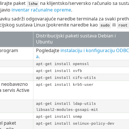
lirajte paket
na klijentsko/serversko računalo sa su
lshw
ijavio
inventar računalne opreme
.
tavku sadrži odgovarajuće naredbe terminala za svaki pretho
cijskog sustava Linux (pokrenite naredbe kao
ili
sudo
root
Distribucijski paketi sustava Debian i
Ubuntu
 program
Pogledajte
instalaciju i konfiguraciju ODBC
a
.
apt-get install openssl
apt-get install xvfb
apt-get install cifs-utils
t – neobavezno
apt-get install krb5-user
 servis Active
apt-get install ldap-utils
libsasl2-modules-gssapi-mit
apt-get install snmp
el paket
apt-get install selinux-policy-dev
 – nije