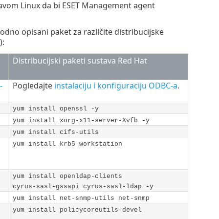
stavom Linux da bi ESET Management agent
dno opisani paket za različite distribucijske
):
Distribucijski paketi sustava Red Hat
-
Pogledajte
instalaciju i konfiguraciju ODBC-a
.
yum install openssl -y
yum install xorg-x11-server-Xvfb -y
yum install cifs-utils
yum install krb5-workstation
yum install openldap-clients
cyrus-sasl-gssapi cyrus-sasl-ldap -y
yum install net-snmp-utils net-snmp
yum install policycoreutils-devel