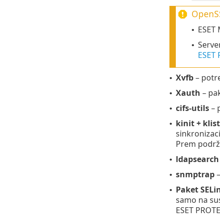
OpenSS
ESET 
•
Serve
•
ESET
Xvfb
– potre
•
Xauth
– pak
•
cifs-utils
– 
•
kinit + klist
•
sinkronizaci
Prem podrža
ldapsearch
•
snmptrap
–
•
Paket SELi
•
samo na sus
ESET PROTEC