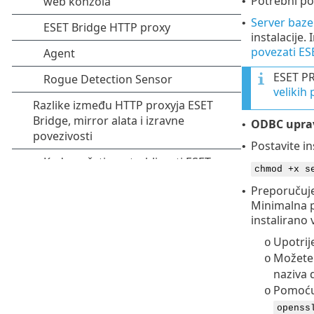
Potrebni por
•
Server baze 
•
instalacije.
povezati ES
ESET PR
velikih
ODBC uprav
•
Postavite i
•
chmod +x s
Preporuču
•
Minimalna p
instalirano
Upotrij
o
Možete 
o
naziva
Pomoću 
o
openss