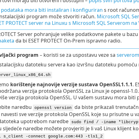
tovi moraju biti otvoreni i dostupni –
popis svih portova po
podataka mora biti instaliran i konfiguriran
s root računom.
 Instalacijski program može stvoriti račun.
Microsoft SQL Ser
ET PROTECT server na Linuxu s Microsoft SQL Serverom n
OTECT Server pohranjuje velike podatkovne pakete u bazu
 paketa
da bi ESET PROTECT On-Prem ispravno radio.
ljački program
– koristi se za uspostavu veze sa
serverom
nstalacijsku datoteku servera kao izvršnu datoteku pomoću
erver_linux_x86_64.sh
jemo
korištenje najnovije verzije sustava
OpenSSL1.1.1
. 
održana verzija protokola OpenSSL za Linux je openssl-1.0
 više verzija protokola OpenSSL. U vašem sustavu mora biti 
ebite naredbu
da biste prikazali trenutač
openssl version
navesti sve verzije protokola
OpenSSL
koje su prisutne u 
 datoteka upotrebom naredbe
sudo find / -iname *libcryp
sljedeće naredbe možete provjeriti je li vaš Linux klijent k
l s_client -connect google.com:443 -tls1_2