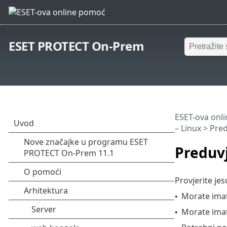
ESET PROTECT On-Prem
ESET-ova onl
– Linux
> Pred
Preduvj
Provjerite jes
Morate imat
•
Morate ima
•