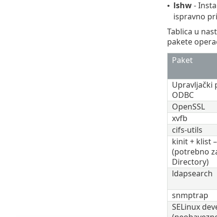
lshw
- Insta
•
ispravno pr
Tablica u nas
pakete opera
Paket
Upravljački
ODBC
OpenSSL
xvfb
cifs-utils
kinit + klis
(potrebno za
Directory)
ldapsearch
snmptrap
SELinux dev
(neobavezno