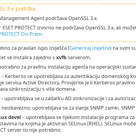
L 3.x
podrška
Management Agent podržava OpenSSL 3.x.
r ESET PROTECT izvorno ne podržava OpenSSL 3.x, ali može
 PROTECT On-Prem
.
bno za pravilan ispis izvješća (
Generiraj izvješće
) na svim s
et se instalira zajedno s
xvfb
serverom.
potrebno za pravilnu instalaciju agenta na operacijski sust
– Kerberos se upotrebljava za autentikaciju domenskog kor
je servisa Active Directory. Provjerite je li Kerberos pravilno
va sinkronizaciju s više domena.
– upotrebljava se u zadatku AD sinkronizacije i za autorizaci
 neobavezno; upotrebljava se za slanje SNMP zamki. SNMP t
nux devel
– upotrebljava se tijekom instalacije programa za
tavima na kojima je aktiviran SELinux (RHEL). SELinux može
T server to nije potrebno.