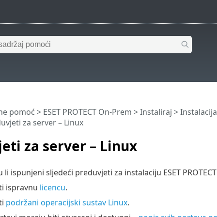
ine pomoć
>
ESET PROTECT On-Prem
>
Instaliraj
>
Instalaci
uvjeti za server – Linux
eti za server – Linux
u li ispunjeni sljedeći preduvjeti za instalaciju ESET PROTEC
i ispravnu
licencu
.
ti
podržani operacijski sustav Linux
.