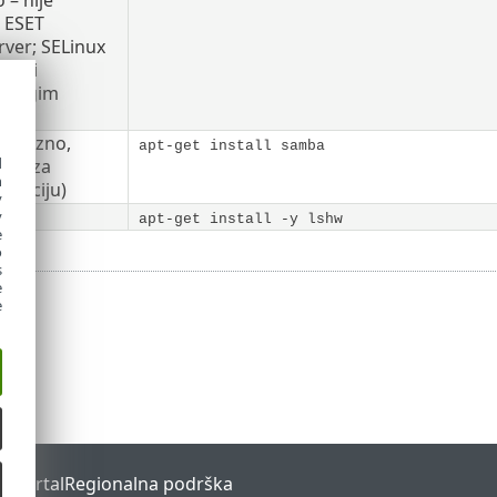
 ESET
ver; SELinux
vati
 drugim
.)
bavezno,
apt-get install samba
d
amo za
h
talaciju)
y
y
apt-get install -y lshw
e
o
s
e
e
s Portal
Regionalna podrška