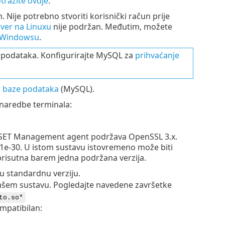
tražite ovdje
.
 Nije potrebno stvoriti korisnički račun prije
ver na Linuxu
nije podržan. Međutim, možete
a Windowsu
.
 podataka. Konfigurirajte MySQL za
prihvaćanje
 baze podataka
(MySQL).
 naredbe terminala:
ESET Management agent podržava OpenSSL 3.x.
.1e-30. U istom sustavu istovremeno može biti
prisutna barem jedna podržana verzija.
nu standardnu verziju.
vašem sustavu. Pogledajte navedene završetke
to.so*
ompatibilan: