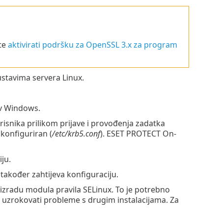
te
aktivirati podršku za OpenSSL 3.x za program
ustavima servera Linux.
av Windows.
isnika prilikom prijave i provođenja zadatka
 konfiguriran (
/etc/krb5.conf
). ESET PROTECT On-
ju.
akođer zahtijeva konfiguraciju.
 izradu modula pravila SELinux. To je potrebno
 uzrokovati probleme s drugim instalacijama. Za