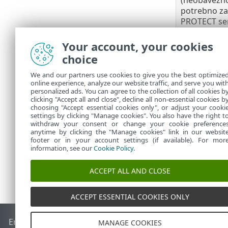
potrebno za
PROTECT ser
može uzroko
probleme s
Your account, your cookies
aplikacijama
choice
samba (neo
We and our partners use cookies to give you the best optimize
potrebno s
online experience, analyze our website traffic, and serve you wit
daljinsku ins
personalized ads. You can agree to the collection of all cookies b
lshw
clicking "Accept all and close", decline all non-essential cookies b
choosing "Accept essential cookies only", or adjust your cooki
settings by clicking "Manage cookies". You also have the right t
withdraw your consent or change your cookie preference
anytime by clicking the "Manage cookies" link in our websit
footer or in your account settings (if available). For mor
information, see our
Cookie Policy
.
ACCEPT ALL AND CLOSE
ACCEPT ESSENTIAL COOKIES ONLY
End of Life
ESET-ova baza znanja
ESET-ov forum
ESET Statu
MANAGE COOKIES