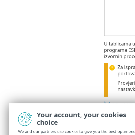
U tablicama u
programa ESE
izvornih proc
Za ispr
portova
Provjer
nastavk
Klijent (E
Your account, your cookies
Računalo 
choice
Računalo 
We and our partners use cookies to give you the best optimize