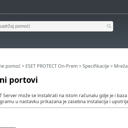
ine pomoć
>
ESET PROTECT On-Prem
>
Specifikacije
>
Mreža
ni portovi
Server može se instalirati na istom računalu gdje je i ba
agramu u nastavku prikazana je zasebna instalacija i upotrij