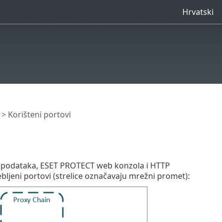
Hrvatski
> Korišteni portovi
za podataka, ESET PROTECT web konzola i HTTP
ebljeni portovi (strelice označavaju mrežni promet):