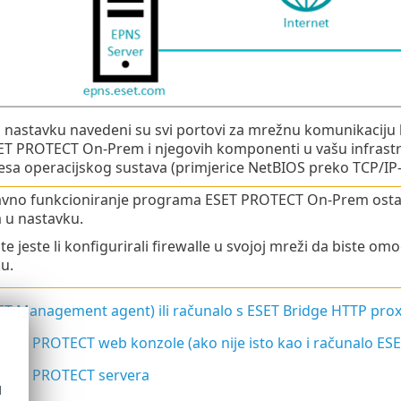
 nastavku navedeni su svi portovi za mrežnu komunikaciju ko
T PROTECT On-Prem i njegovih komponenti u vašu infrastru
esa operacijskog sustava (primjerice NetBIOS preko TCP/IP-
avno funkcioniranje programa ESET PROTECT On-Prem ostale 
 u nastavku.
ite jeste li konfigurirali firewalle u svojoj mreži da biste
u.
SET Management agent) ili računalo s ESET Bridge HTTP pro
ESET PROTECT web konzole (ako nije isto kao i računalo ES
ESET PROTECT servera
d