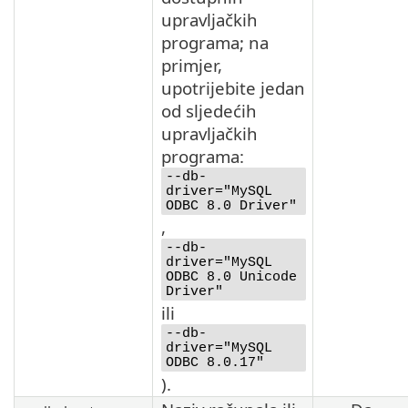
upravljačkih
programa; na
primjer,
upotrijebite jedan
od sljedećih
upravljačkih
programa:
--db-
driver="MySQL
ODBC 8.0 Driver"
,
--db-
driver="MySQL
ODBC 8.0 Unicode
Driver"
ili
--db-
driver="MySQL
ODBC 8.0.17"
).