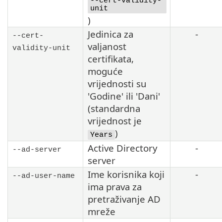
--cert-validity-
unit
)
Jedinica za
-
--cert-
valjanost
validity-unit
certifikata,
moguće
vrijednosti su
'Godine' ili 'Dani'
(standardna
vrijednost je
)
Years
Active Directory
-
--ad-server
server
Ime korisnika koji
-
--ad-user-name
ima prava za
pretraživanje AD
mreže