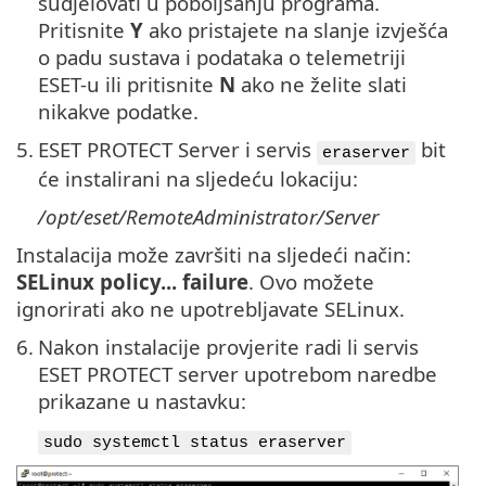
sudjelovati u poboljšanju programa.
Pritisnite
Y
ako pristajete na slanje izvješća
o padu sustava i podataka o telemetriji
ESET-u ili pritisnite
N
ako ne želite slati
nikakve podatke.
5.
ESET PROTECT Server i servis
bit
eraserver
će instalirani na sljedeću lokaciju:
/opt/eset/RemoteAdministrator/Server
Instalacija može završiti na sljedeći način:
SELinux policy... failure
. Ovo možete
ignorirati ako ne upotrebljavate SELinux.
6.
Nakon instalacije provjerite radi li servis
ESET PROTECT server upotrebom naredbe
prikazane u nastavku:
sudo systemctl status eraserver