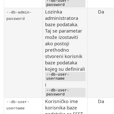
--db-user-
password
Lozinka
Da
--db-admin-
administratora
password
baze podataka.
Taj se parametar
može izostaviti
ako postoji
prethodno
stvoreni korisnik
baze podataka
kojeg su definirali
--db-user-
username
i
--db-user-
password
Korisničko ime
Da
--db-user-
korisnika baze
username
podataka za ESET