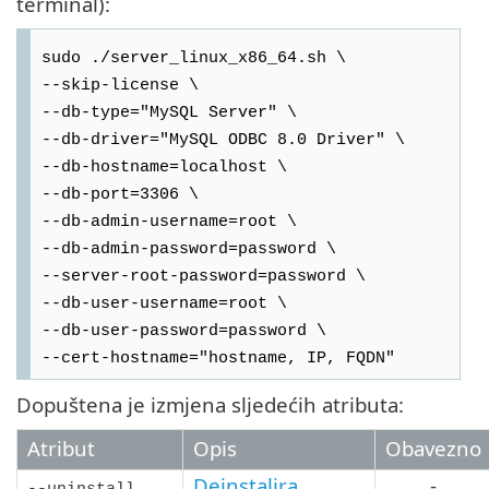
terminal):
sudo ./server_linux_x86_64.sh \
--skip-license \
--db-type="MySQL Server" \
--db-driver="MySQL ODBC 8.0 Driver" \
--db-hostname=localhost \
--db-port=3306 \
--db-admin-username=root \
--db-admin-password=password \
--server-root-password=password \
--db-user-username=root \
--db-user-password=password \
--cert-hostname="hostname, IP, FQDN"
Dopuštena je izmjena sljedećih atributa:
Atribut
Opis
Obavezno
Deinstalira
-
--uninstall