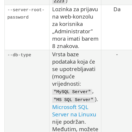
)
2223
Lozinka za prijavu
Da
--server-root-
na web-konzolu
password
za korisnika
„Administrator”
mora imati barem
8 znakova.
Vrsta baze
-
--db-type
podataka koja će
se upotrebljavati
(moguće
vrijednosti:
,
"MySQL Server"
).
"MS SQL Server"
Microsoft SQL
Server na Linuxu
nije podržan.
Međutim, možete