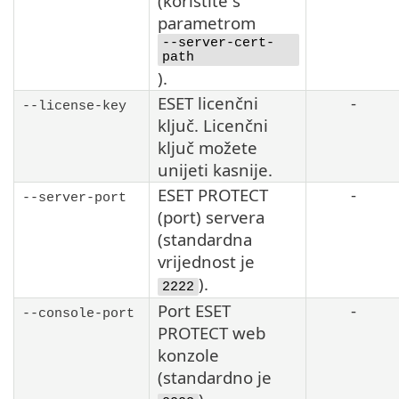
(koristite s
parametrom
--server-cert-
path
).
ESET licenčni
-
--license-key
ključ. Licenčni
ključ možete
unijeti kasnije.
ESET PROTECT
-
--server-port
(port) servera
(standardna
vrijednost je
).
2222
Port ESET
-
--console-port
PROTECT web
konzole
(standardno je