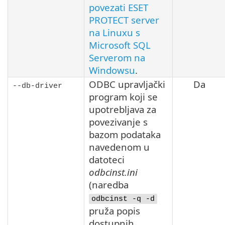
povezati ESET
PROTECT server
na Linuxu s
Microsoft SQL
Serverom na
Windowsu
.
ODBC upravljački
Da
--db-driver
program koji se
upotrebljava za
povezivanje s
bazom podataka
navedenom u
datoteci
odbcinst.ini
(naredba
odbcinst -q -d
pruža popis
dostupnih