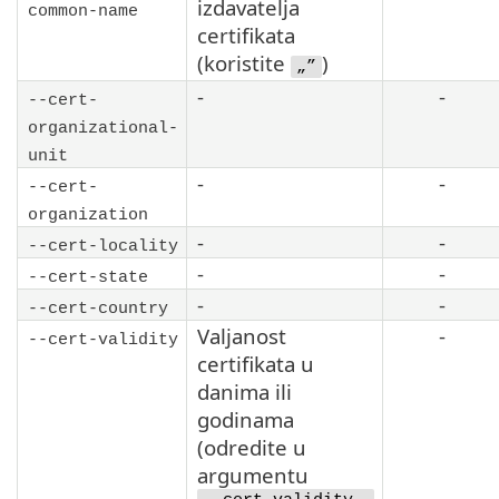
izdavatelja
common-name
certifikata
(koristite
)
„”
-
-
--cert-
organizational-
unit
-
-
--cert-
organization
-
-
--cert-locality
-
-
--cert-state
-
-
--cert-country
Valjanost
-
--cert-validity
certifikata u
danima ili
godinama
(odredite u
argumentu