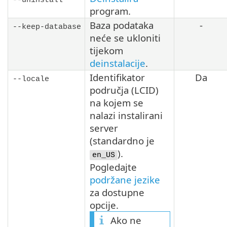
program.
Baza podataka
-
--keep-database
neće se ukloniti
tijekom
deinstalacije
.
Identifikator
Da
--locale
područja (LCID)
na kojem se
nalazi instalirani
server
(standardno je
).
en_US
Pogledajte
podržane jezike
za dostupne
opcije.
Ako ne