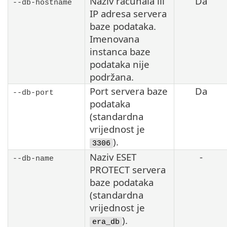
Naziv računala ili
Da
--db-hostname
IP adresa servera
baze podataka.
Imenovana
instanca baze
podataka nije
podržana.
Port servera baze
Da
--db-port
podataka
(standardna
vrijednost je
).
3306
Naziv ESET
-
--db-name
PROTECT servera
baze podataka
(standardna
vrijednost je
).
era_db