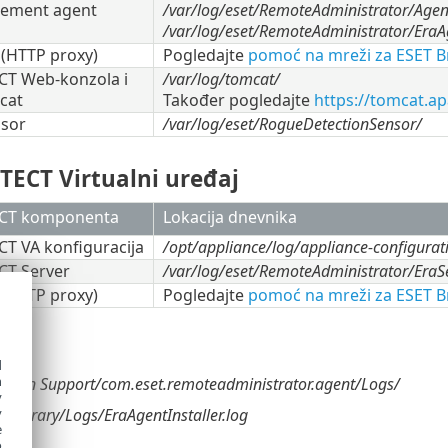
ement agent
/var/log/eset/RemoteAdministrator/Agen
/var/log/eset/RemoteAdministrator/EraAg
 (HTTP proxy)
Pogledajte
pomoć na mreži za ESET B
CT Web-konzola i
/var/log/tomcat/
cat
Također pogledajte
https://tomcat.a
nsor
/var/log/eset/RogueDetectionSensor/
TECT Virtualni uređaj
CT komponenta
Lokacija dnevnika
T VA konfiguracija
/opt/appliance/log/appliance-configurati
CT Server
/var/log/eset/RemoteAdministrator/EraSer
 (HTTP proxy)
Pogledajte
pomoć na mreži za ESET B
d
h
cation Support/com.eset.remoteadministrator.agent/Logs/
y
Library/Logs/EraAgentInstaller.log
y
e
o