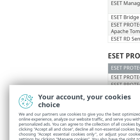
ESET Manag
ESET Bridge
ESET PROTE
Apache Tom
ESET RD Se
ESET PRO
ESET PROTE
ESET PROTEC
ESET PROTE
ESET Bridge
Your account, your cookies
choice
macOS
We and our partners use cookies to give you the best optimize
online experience, analyze our website traffic, and serve you wit
/Library/Appli
personalized ads. You can agree to the collection of all cookies b
/Users/%user%/
clicking "Accept all and close", decline all non-essential cookies b
choosing "Accept essential cookies only", or adjust your cooki
settings by clicking "Manage cookies". You also have the right t