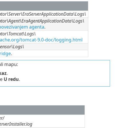
or\Server\EraServerApplicationData\Logs\
tor\Agent\EraAgentApplicationData\Logs\
 povezivanjem agenta
.
tor\Tomcat\Logs\
pache.org/tomcat-9.0-doc/logging.html
ensor\Logs\
ridge
.
ali mapu:
kaz
.
te
U redu
.
r/
verInstaller.log