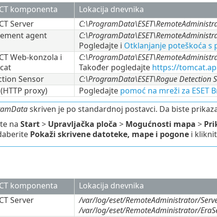
CT komponenta
Lokacija dnevnika
CT Server
C:\ProgramData\ESET\RemoteAdministrat
ement agent
C:\ProgramData\ESET\RemoteAdministra
Pogledajte i
Otklanjanje poteškoća s
CT Web-konzola i
C:\ProgramData\ESET\RemoteAdministra
cat
Također pogledajte
https://tomcat.a
tion Sensor
C:\ProgramData\ESET\Rogue Detection S
 (HTTP proxy)
Pogledajte
pomoć na mreži za ESET B
ramData
skriven je po standardnoj postavci. Da biste prikaz
ite na
Start
>
Upravljačka ploča
>
Mogućnosti mapa
>
Pri
aberite
Pokaži skrivene datoteke, mape i pogone
i klikni
CT komponenta
Lokacija dnevnika
CT Server
/var/log/eset/RemoteAdministrator/Serve
/var/log/eset/RemoteAdministrator/EraSer