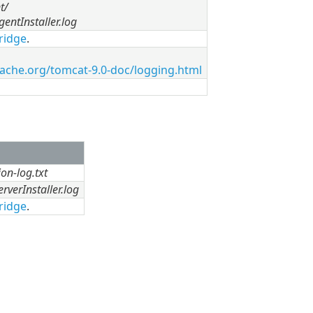
t/
entInstaller.log
ridge
.
pache.org/tomcat-9.0-doc/logging.html
on-log.txt
verInstaller.log
ridge
.