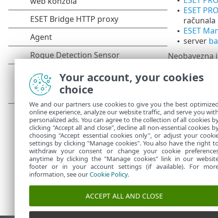
•
ESET PRO
•
računala 
ESET Ma
•
server
ba
•
Neobavezna i
RD Senso
•
Your account, your cookies
ESET Bri
•
choice
Mirror al
•
We and our partners use cookies to give you the best optimize
Da biste nado
online experience, analyze our website traffic, and serve you wit
komponenti
i
personalized ads. You can agree to the collection of all cookies b
clicking "Accept all and close", decline all non-essential cookies b
choosing "Accept essential cookies only", or adjust your cooki
settings by clicking "Manage cookies". You also have the right t
withdraw your consent or change your cookie preference
anytime by clicking the "Manage cookies" link in our websit
footer or in your account settings (if available). For mor
information, see our
Cookie Policy
.
ACCEPT ALL AND CLOSE