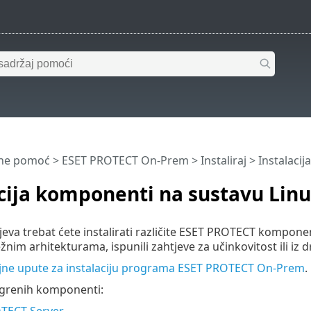
ine pomoć
>
ESET PROTECT On-Prem
>
Instaliraj
> Instalaci
cija komponenti na sustavu Lin
jeva trebat ćete instalirati različite ESET PROTECT komponen
žnim arhitekturama, ispunili zahtjeve za učinkovitost ili iz 
ljne upute za instalaciju programa ESET PROTECT On-Prem
.
ezgrenih komponenti:
TECT Server