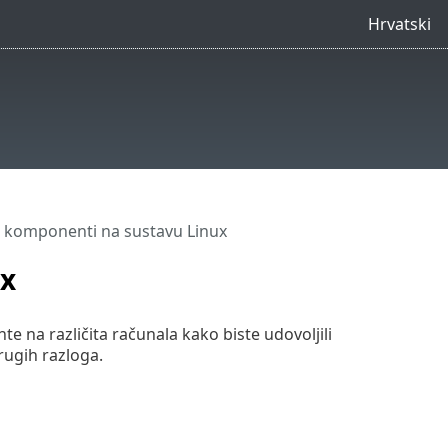
Hrvatski
ja komponenti na sustavu Linux
ux
te na različita računala kako biste udovoljili
drugih razloga.