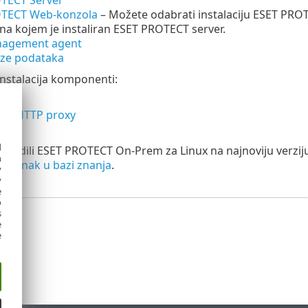
TECT Web-konzola
–
Možete odabrati instalaciju ESET PRO
na kojem je instaliran ESET PROTECT server.
nagement agent
ze podataka
nstalacija komponenti:
r
dge HTTP proxy
at
d
gradili ESET PROTECT On-Prem za Linux na najnoviju verziju
h
li
članak u bazi znanja
.
y
y
e
o
s
e
e