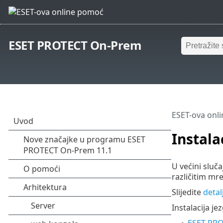
ESET PROTECT On-Prem
ESET-ova onl
Instala
U većini sluča
različitim mre
Slijedite
deta
Instalacija j
ESET PRO