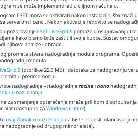
program se može implementirati u ciljnom računalu.
ogram ESET mora se aktivirati nakon instalacije, što znači d
 serverom licenci. Nakon aktivacije redovito se nadograđu
no upozoravanje
ESET LiveGrid®
pomaže u osiguravanju tren
acijama kako bismo brže zaštitili svoje kupce. Sustav omoguć
adi njihove analize i obrade.
og prometa stvara nadogradnja modula programa. Općenit
nadogradnji modula.
LiveGrid®
(otprilike 22,3 MB) i datoteka za nadogradnju verzi
premiti u predmemoriju.
e vrste nadogradnje – nadogradnje
razine
i
nano
nadogradnj
lanku u bazi znanja
.
ina za smanjenje opterećenja mreže prilikom distribuiranj
or alat (dostupno za
Windows
i
Linux
).
jte
ovaj članak u bazi znanja
da biste podesili ulančavanje mi
a nadogradnje od drugog mirror alata).