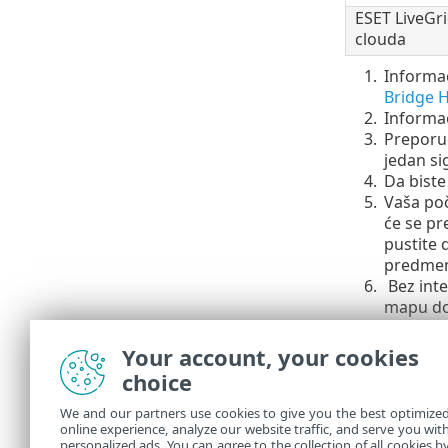
ESET LiveGr
clouda
1.
Informac
Bridge 
2.
Informac
3.
Preporuč
jedan si
4.
Da biste
5.
Vaša poč
će se pr
pustite 
predmem
6.
Bez inte
mapu do
7.
Prilikom
postavk
Your account, your cookies
je radna
choice
8.
Korisni
We and our partners use cookies to give you the best optimize
Nadogra
online experience, analyze our website traffic, and serve you wit
personalized ads. You can agree to the collection of all cookies b