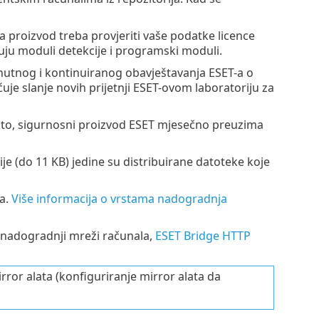
a proizvod treba provjeriti vaše podatke licence
ju moduli detekcije i programski moduli.
utnog i kontinuiranog obavještavanja ESET-a o
uje slanje novih prijetnji ESET-ovom laboratoriju za
o, sigurnosni proizvod ESET mjesečno preuzima
je (do 11 KB) jedine su distribuirane datoteke koje
a.
Više informacija o vrstama nadogradnja
a nadogradnji mreži računala,
ESET Bridge HTTP
rror alata (konfiguriranje mirror alata da