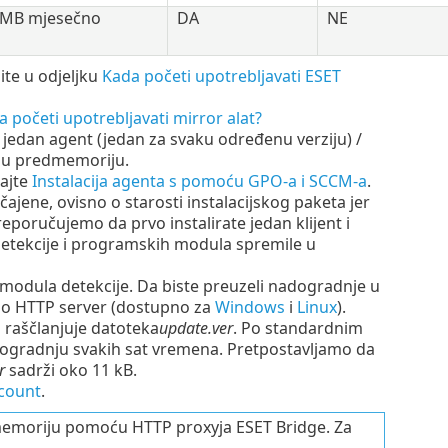
 MB mjesečno
DA
NE
te u odjeljku
Kada početi upotrebljavati ESET
 početi upotrebljavati mirror alat?
 jedan agent (jedan za svaku određenu verziju) /
o u predmemoriju.
dajte
Instalacija agenta s pomoću GPO-a i SCCM-a
.
jene, ovisno o starosti instalacijskog paketa jer
eporučujemo da prvo instalirate jedan klijent i
etekcije i programskih modula spremile u
modula detekcije. Da biste preuzeli nadogradnje u
ao HTTP server (dostupno za
Windows
i
Linux
).
 raščlanjuje datoteka
update.ver
. Po standardnim
ogradnju svakih sat vremena. Pretpostavljamo da
r
sadrži oko 11 kB.
ccount
.
dmemoriju pomoću HTTP proxyja ESET Bridge. Za