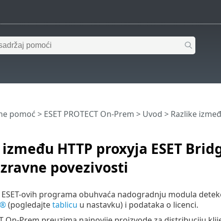
ine pomoć
>
ESET PROTECT On-Prem
>
Uvod
> Razlike izmeđ
 između HTTP proxyja ESET Bridg
 izravne povezivosti
 ESET-ovih programa obuhvaća nadogradnju modula detekci
d®
(pogledajte
tablicu
u nastavku) i podataka o licenci.
On-Prem preuzima najnovije proizvode za distribuciju klije