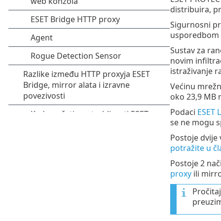
distribuira, 
Sigurnosni pr
usporedbom sa
Sustav za ra
novim infiltr
istraživanje r
Većinu mrežn
oko 23,9 MB 
Podaci
ESET 
se ne mogu s
Postoje dvij
potražite u č
Postoje 2 nač
proxy
ili mirr
Pročita
preuzim