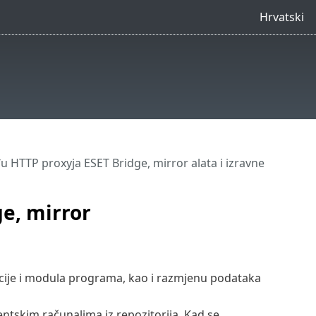
Hrvatski
u HTTP proxyja ESET Bridge, mirror alata i izravne
e, mirror
je i modula programa, kao i razmjenu podataka
ntskim računalima iz repozitorija. Kad se