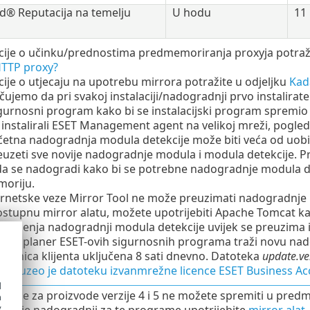
id® Reputacija na temelju
U hodu
11
ije o učinku/prednostima predmemoriranja proxyja potraži
HTTP proxy?
ije o utjecaju na upotrebu mirrora potražite u odjeljku
Kada
ujemo da pri svakoj instalaciji/nadogradnji prvo instalirate
gurnosni program kako bi se instalacijski program spremi
 instalirali ESET Management agent na velikoj mreži, pogle
etna nadogradnja modula detekcije može biti veća od uobiča
euzeti sve novije nadogradnje modula i modula detekcije. Pr
da se nadogradi kako bi se potrebne nadogradnje modula d
oriju.
rnetske veze Mirror Tool ne može preuzimati nadogradnje 
stupnu mirror alatu, možete upotrijebiti Apache Tomcat k
 traženja nadogradnji modula detekcije uvijek se preuzima i
ama planer ESET-ovih sigurnosnih programa traži novu nad
 stanica klijenta uključena 8 sati dnevno. Datoteka
update.ve
k
preuzeo je datoteku izvanmrežne licence ESET Business A
d
dnje za proizvode verzije 4 i 5 ne možete spremiti u pre
h
y