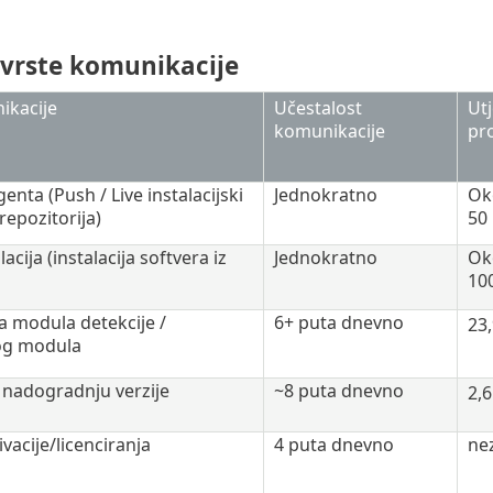
 vrste komunikacije
ikacije
Učestalost
Utj
komunikacije
pr
genta (Push / Live instalacijski
Jednokratno
Ok
repozitorija)
50 
lacija (instalacija softvera iz
Jednokratno
Ok
100
 modula detekcije /
6+ puta dnevno
23
g modula
 nadogradnju verzije
~8 puta dnevno
2,
ivacije/licenciranja
4 puta dnevno
ne