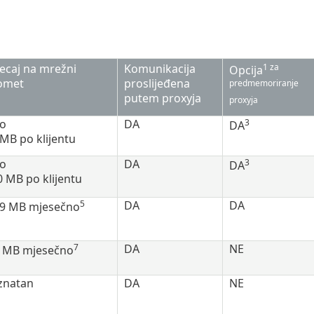
ecaj na mrežni
Komunikacija
1 za
Opcija
omet
proslijeđena
predmemoriranje
putem proxyja
proxyja
o
DA
3
DA
MB po klijentu
o
DA
3
DA
 MB po klijentu
5
DA
DA
,9 MB mjesečno
7
DA
NE
6 MB mjesečno
znatan
DA
NE